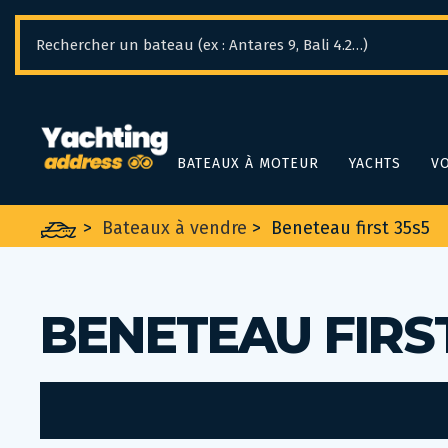
Panneau de gestion des cookies
BATEAUX À MOTEUR
YACHTS
VO
>
Bateaux à vendre
>
Beneteau first 35s5
BENETEAU FIRS