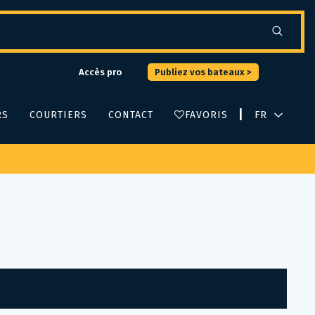
Accès pro
Publiez vos bateaux >
|
RS
COURTIERS
CONTACT
FAVORIS