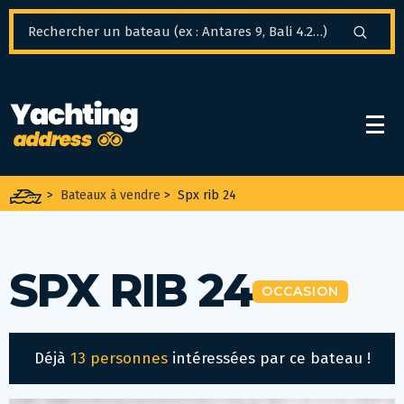
Panneau de gestion des cookies
>
Bateaux à vendre
>
Spx rib 24
SPX RIB 24
OCCASION
Déjà
13 personnes
intéressées par ce bateau !