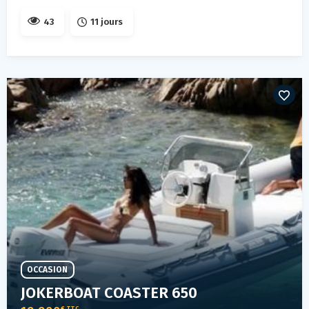
43
11 jours
OCCASION
JOKERBOAT COASTER 650
€ TTC