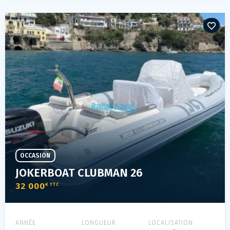
OCCASION
JOKERBOAT CLUBMAN 26
32 000
€ TTC
ANNÉE
LONGUEUR
LOCALISATION