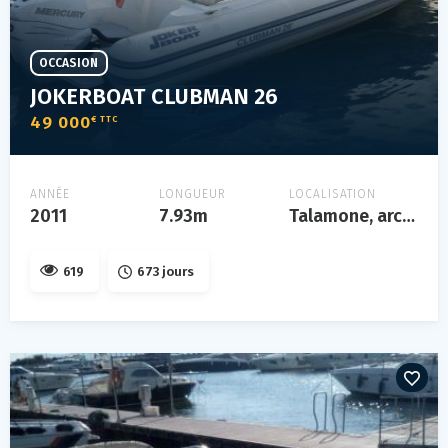
OCCASION
JOKERBOAT CLUBMAN 26
49 000
€ TTC
ANNÉE
LONGUEUR
LOCALISATION
2011
7.93m
Talamone, arcipelago toscano
619
673 jours