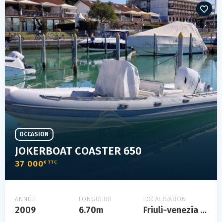
OCCASION
JOKERBOAT COASTER 650
37 000
€ TTC
ANNÉE
LONGUEUR
LOCALISATION
2009
6.70m
Friuli-venezia giulia