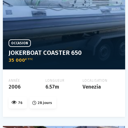
OCCASION
JOKERBOAT COASTER 650
35 000
€ TTC
ANNÉE
LONGUEUR
LOCALISATION
2006
6.57m
Venezia
76
28 jours