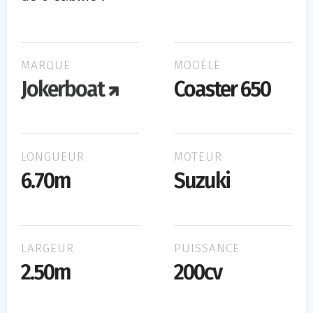
MARQUE
MODÈLE
Jokerboat
Coaster 650
LONGUEUR
MOTEUR
6.70m
Suzuki
LARGEUR
PUISSANCE
2.50m
200cv