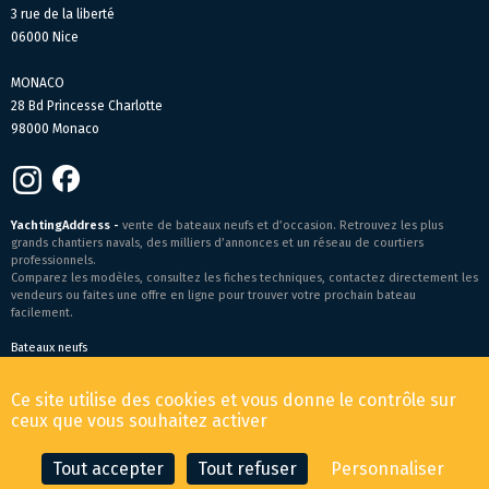
3 rue de la liberté
06000 Nice
MONACO
28 Bd Princesse Charlotte
98000 Monaco
YachtingAddress -
vente de bateaux neufs et d’occasion. Retrouvez les plus
grands chantiers navals, des milliers d’annonces et un réseau de courtiers
professionnels.
Comparez les modèles, consultez les fiches techniques, contactez directement les
vendeurs ou faites une offre en ligne pour trouver votre prochain bateau
facilement.
Bateaux neufs
Conditions générales de vente
-
Mentions légales
Ce site utilise des cookies et vous donne le contrôle sur
© 2026 YachtingAddress.com
ceux que vous souhaitez activer
Tout accepter
Tout refuser
Personnaliser
CONTACTER LE COURTIER
FAIRE UNE OFFRE