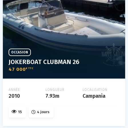
OCCASION
JOKERBOAT CLUBMAN 26
47 000
€ TTC
ANNÉE
LONGUEUR
LOCALISATION
2010
7.93m
Campania
15
4 jours