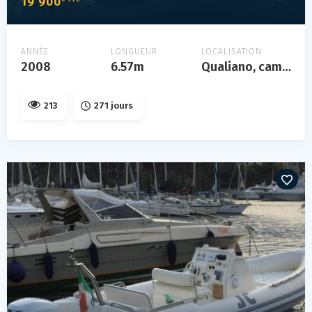
19 900
ANNÉE
LONGUEUR
LOCALISATION
2008
6.57m
Qualiano, campania
213
271 jours