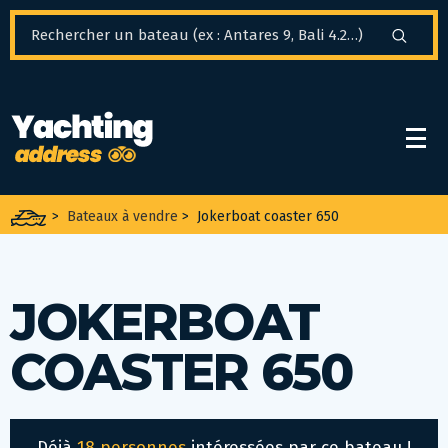
Panneau de gestion des cookies
>
Bateaux à vendre
>
Jokerboat coaster 650
JOKERBOAT
COASTER 650
Déjà
18 personnes
intéressées par ce bateau !