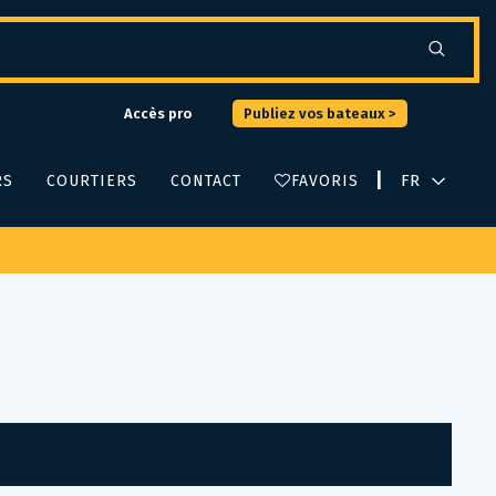
Accès pro
Publiez vos bateaux >
|
RS
COURTIERS
CONTACT
FAVORIS