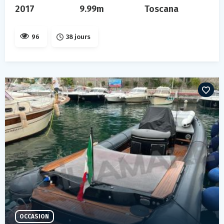
2017
9.99m
Toscana
96
38 jours
OCCASION