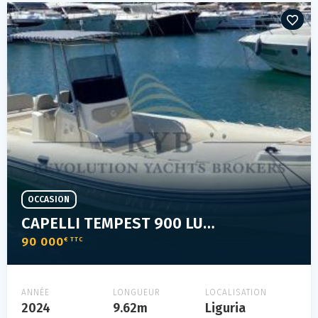
OCCASION
CAPELLI TEMPEST 900 LUXE
90 000
€ TTC
ANNÉE
LONGUEUR
LOCALISATION
2024
9.62m
Liguria