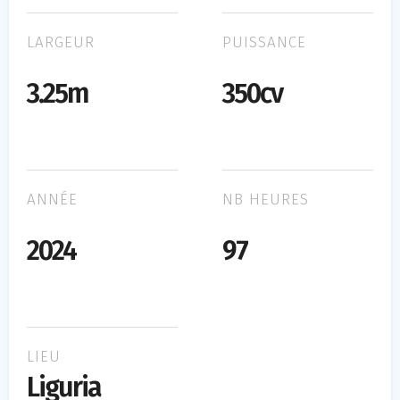
LARGEUR
PUISSANCE
3.25m
350cv
ANNÉE
NB HEURES
2024
97
LIEU
Liguria