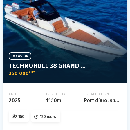
OCCASION
TECHNOHULL 38 GRAND SPORT
350 000
€ HT
ANNÉE
LONGUEUR
LOCALISATION
2025
11.10m
Port d’aro, spain
150
120 jours