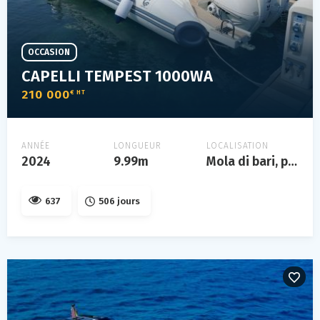
OCCASION
CAPELLI TEMPEST 1000WA
210 000
€ HT
ANNÉE
LONGUEUR
LOCALISATION
2024
9.99m
Mola di bari, puglia
637
506 jours