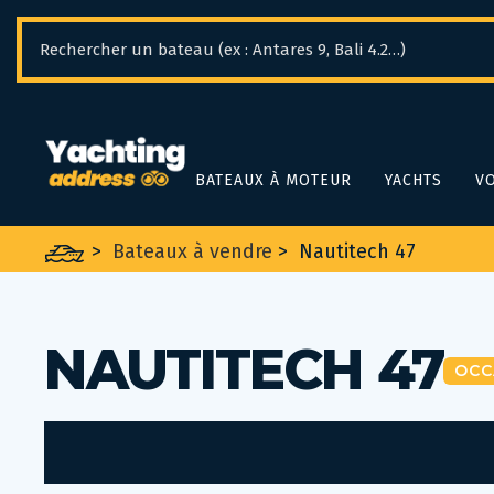
Panneau de gestion des cookies
BATEAUX À MOTEUR
YACHTS
VO
>
Bateaux à vendre
>
Nautitech 47
NAUTITECH 47
OCC