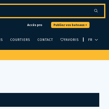
Accès pro
Publiez vos bateaux >
|
RS
COURTIERS
CONTACT
FAVORIS