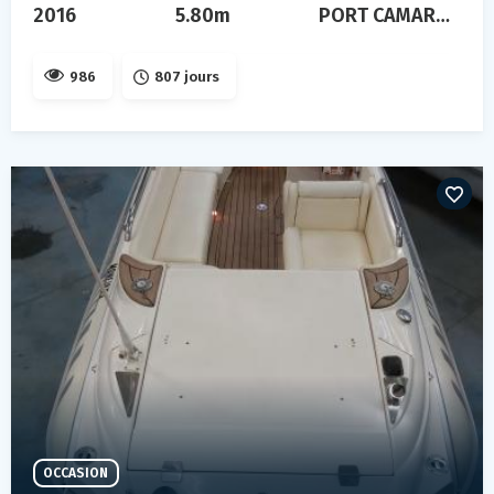
2016
5.80m
PORT CAMARGUE
986
807 jours
OCCASION