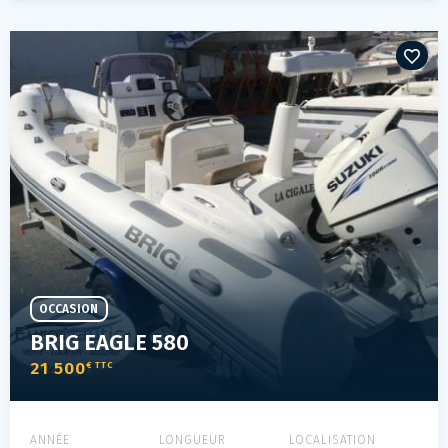
OCCASION
BRIG EAGLE 580
21 500
€ TTC
ANNÉE
LONGUEUR
LOCALISATION