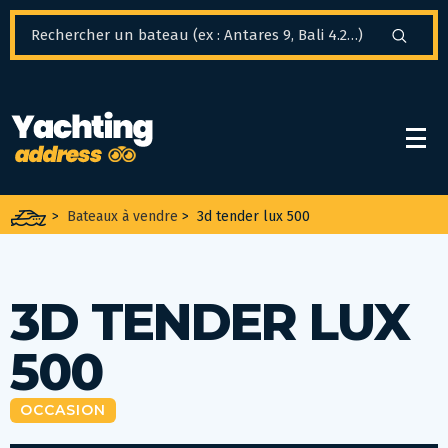
Panneau de gestion des cookies
>
Bateaux à vendre
>
3d tender lux 500
3D TENDER LUX
500
OCCASION