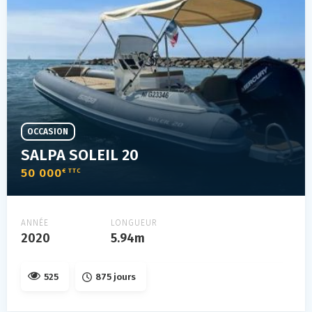
OCCASION
SALPA SOLEIL 20
50 000
€ TTC
ANNÉE
LONGUEUR
2020
5.94m
525
875 jours