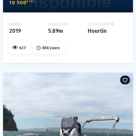
19 500
€ TTC
ANNÉE
LONGUEUR
LOCALISATION
2019
5.89m
Hourtin
627
856 jours