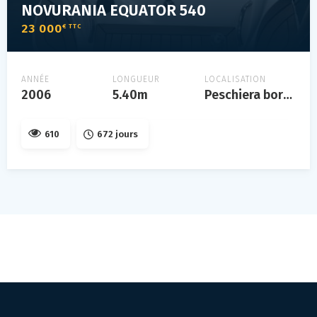
NOVURANIA EQUATOR 540
23 000
€ TTC
ANNÉE
LONGUEUR
LOCALISATION
2006
5.40m
Peschiera borromeo, lombardia
610
672 jours