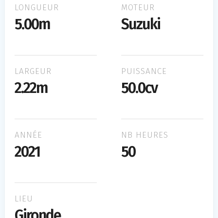
LONGUEUR
MOTEUR
5.00m
Suzuki
LARGEUR
PUISSANCE
2.22m
50.0cv
ANNÉE
NB HEURES
2021
50
LIEU
Gironde