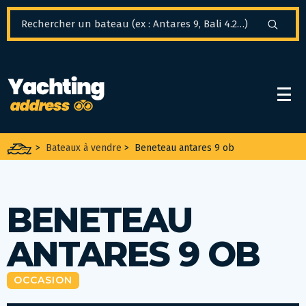
Panneau de gestion des cookies
>
Bateaux à vendre
>
Beneteau antares 9 ob
BENETEAU
ANTARES 9 OB
OCCASION