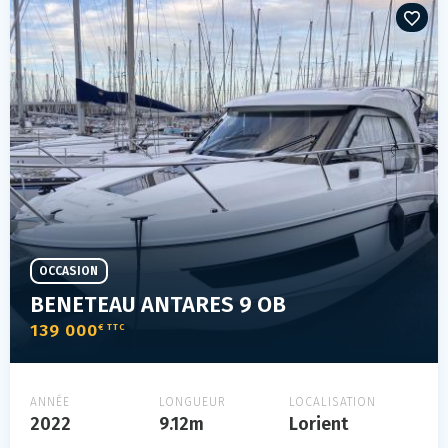
OCCASION
BENETEAU ANTARES 9 OB
139 000
€ TTC
ANNÉE
LONGUEUR
LOCALISATION
2022
9.12m
Lorient