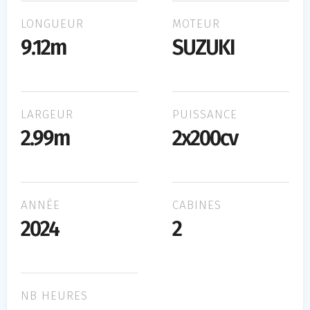
LONGUEUR
MOTEUR
9.12m
SUZUKI
LARGEUR
PUISSANCE
2.99m
2x200cv
ANNÉE
CABINES
2024
2
NB HEURES