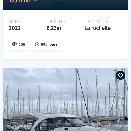
129 000
ANNÉE
LONGUEUR
LOCALISATION
2022
8.23m
La rochelle
656
805 jours