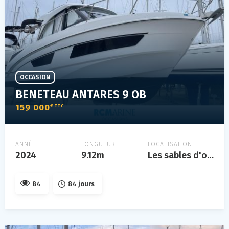
OCCASION
BENETEAU ANTARES 9 OB
159 000
€ TTC
ANNÉE
LONGUEUR
LOCALISATION
2024
9.12m
Les sables d'olonne
84
84 jours