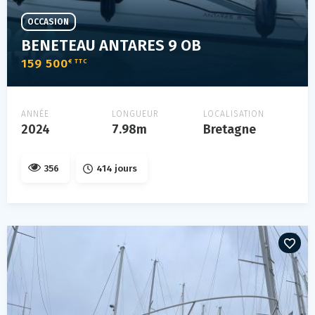
OCCASION
BENETEAU ANTARES 9 OB
159 500
€ TTC
ANNÉE
LONGUEUR
LOCALISATION
2024
7.98m
Bretagne
356
414 jours