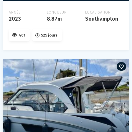
ANNÉE
LONGUEUR
LOCALISATION
2023
8.87m
Southampton
401
525 jours