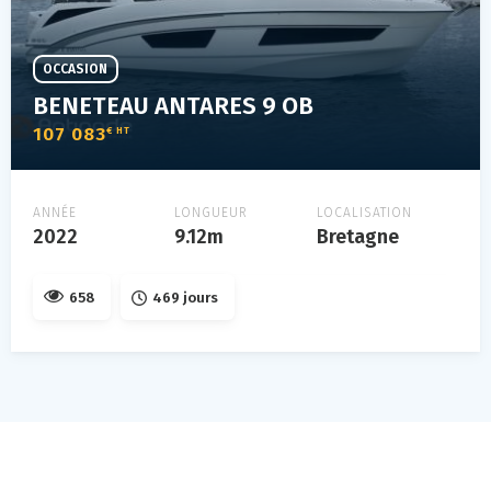
OCCASION
BENETEAU ANTARES 9 OB
107 083
€ HT
ANNÉE
LONGUEUR
LOCALISATION
2022
9.12m
Bretagne
658
469 jours