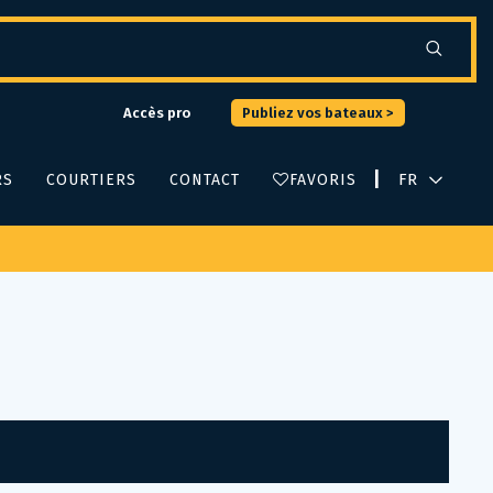
Accès pro
Publiez vos bateaux >
|
RS
COURTIERS
CONTACT
FAVORIS