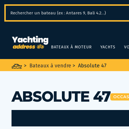
Panneau de gestion des cookies
BATEAUX À MOTEUR
YACHTS
VO
>
Bateaux à vendre
>
Absolute 47
ABSOLUTE 47
OCCAS