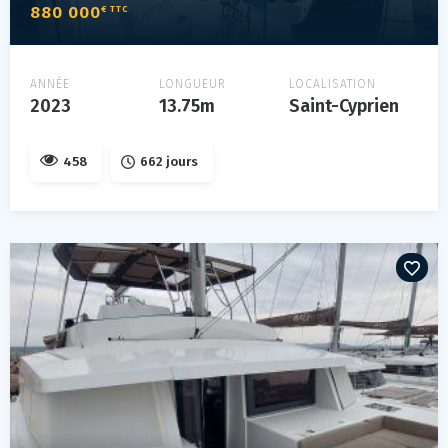
880 000
€ TTC
ANNÉE
LONGUEUR
LOCALISATION
2023
13.75m
Saint-Cyprien
458
662 jours