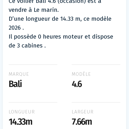
Ce voilier bali 4.6 (occasion) est à
vendre à Le marin.
D’une longueur de 14.33 m, ce modèle
2026 .
Il possède 0 heures moteur et dispose
de 3 cabines .
MARQUE
MODÈLE
Bali
4.6
LONGUEUR
LARGEUR
14.33m
7.66m