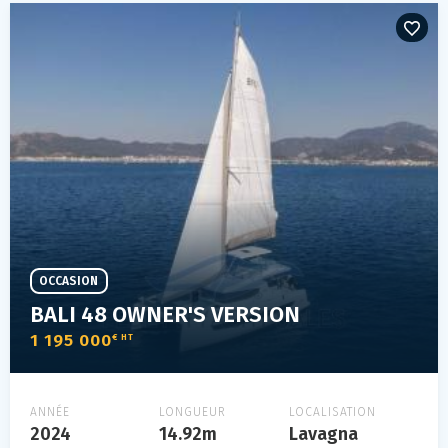
OCCASION
BALI 48 OWNER'S VERSION
1 195 000
€ HT
ANNÉE
LONGUEUR
LOCALISATION
2024
14.92m
Lavagna