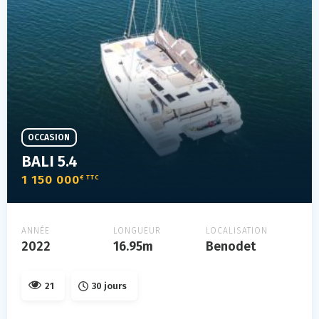
OCCASION
BALI 5.4
1 150 000
€ TTC
ANNÉE
LONGUEUR
LOCALISATION
2022
16.95m
Benodet
21
30 jours