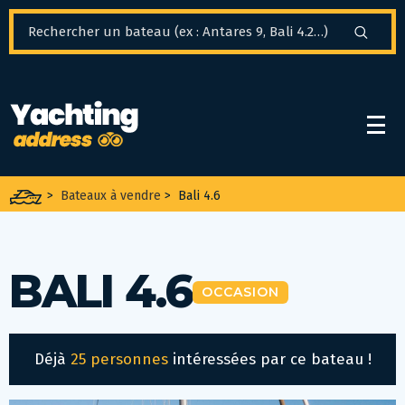
Panneau de gestion des cookies
>
Bateaux à vendre
>
Bali 4.6
BALI 4.6
OCCASION
Déjà
25 personnes
intéressées par ce bateau !