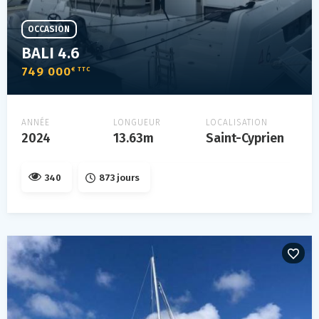
OCCASION
BALI 4.6
749 000
€ TTC
ANNÉE
LONGUEUR
LOCALISATION
2024
13.63m
Saint-Cyprien
340
873 jours