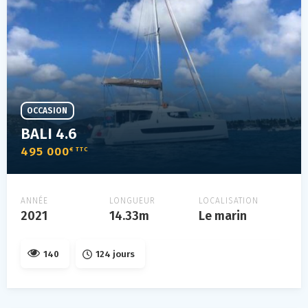
OCCASION
BALI 4.6
495 000
€ TTC
ANNÉE
LONGUEUR
LOCALISATION
2021
14.33m
Le marin
140
124 jours