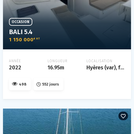
OCCASION
BALI 5.4
1 150 000
€ HT
ANNÉE
LONGUEUR
LOCALISATION
2022
16.95m
Hyères (var), france
498
552 jours