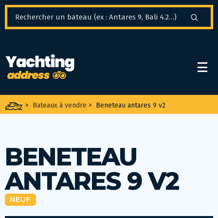
Panneau de gestion des cookies
>
Bateaux à vendre
>
Beneteau antares 9 v2
BENETEAU
ANTARES 9 V2
NEUF