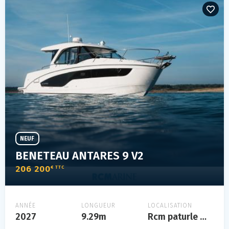
NEUF
BENETEAU ANTARES 9 V2
206 200
€ TTC
ANNÉE
LONGUEUR
LOCALISATION
2027
9.29m
Rcm paturle mbda