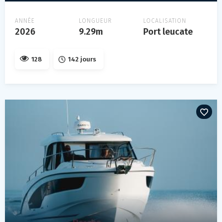
ANNÉE
LONGUEUR
LOCALISATION
2026
9.29m
Port leucate
128
142 jours