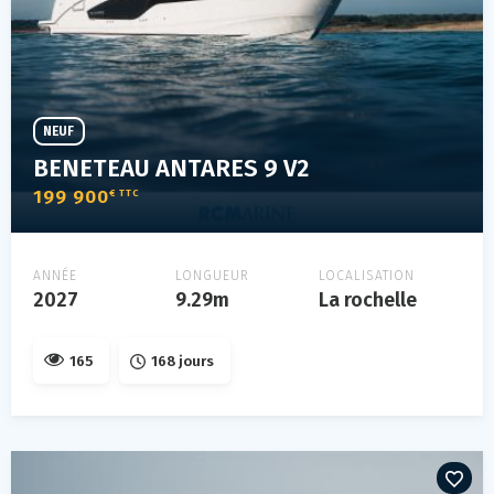
NEUF
BENETEAU ANTARES 9 V2
199 900
€ TTC
ANNÉE
LONGUEUR
LOCALISATION
2027
9.29m
La rochelle
165
168 jours