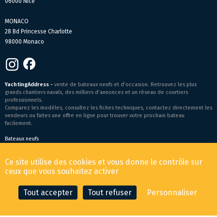
06000 Nice
MONACO
28 Bd Princesse Charlotte
98000 Monaco
YachtingAddress -
vente de bateaux neufs et d’occasion. Retrouvez les plus
grands chantiers navals, des milliers d’annonces et un réseau de courtiers
professionnels.
Comparez les modèles, consultez les fiches techniques, contactez directement les
vendeurs ou faites une offre en ligne pour trouver votre prochain bateau
facilement.
Bateaux neufs
Conditions générales de vente
-
Mentions légales
Ce site utilise des cookies et vous donne le contrôle sur
© 2026 YachtingAddress.com
ceux que vous souhaitez activer
Tout accepter
Tout refuser
Personnaliser
CONTACTER LE COURTIER
FAIRE UNE OFFRE