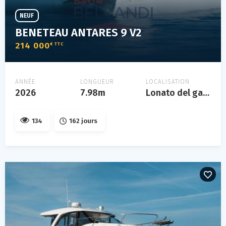
NEUF
BENETEAU ANTARES 9 V2
214 000
€ TTC
ANNÉE
LONGUEUR
LOCALISATION
2026
7.98m
Lonato del garda
134
162 jours