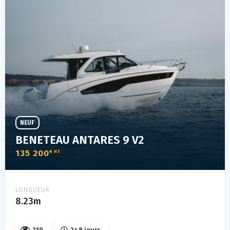
NEUF
BENETEAU ANTARES 9 V2
135 200
€ HT
LONGUEUR
8.23m
210
248 jours