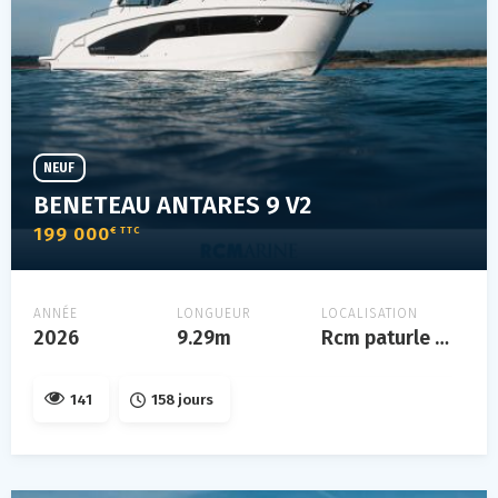
NEUF
BENETEAU ANTARES 9 V2
199 000
€ TTC
ANNÉE
LONGUEUR
LOCALISATION
2026
9.29m
Rcm paturle mbda
141
158 jours