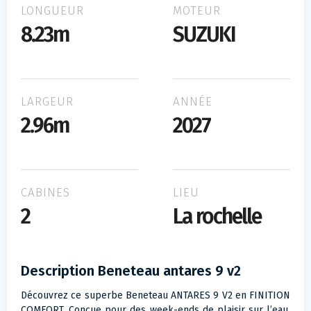
LONGUEUR
MOTEUR
8.23m
SUZUKI
LARGEUR
ANNÉE
2.96m
2027
CABINES
LIEU
2
La rochelle
Description Beneteau antares 9 v2
Découvrez ce superbe Beneteau ANTARES 9 V2 en FINITION
COMFORT. Conçue pour des week-ends de plaisir sur l’eau,