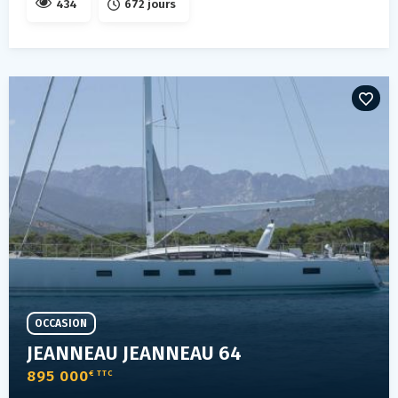
434
672 jours
OCCASION
JEANNEAU JEANNEAU 64
895 000
€ TTC