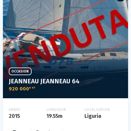
OCCASION
JEANNEAU JEANNEAU 64
920 000
€ HT
ANNÉE
LONGUEUR
LOCALISATION
2015
19.55m
Liguria