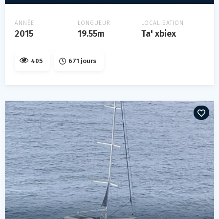
ANNÉE
LONGUEUR
LOCALISATION
2015
19.55m
Ta' xbiex
405
671 jours