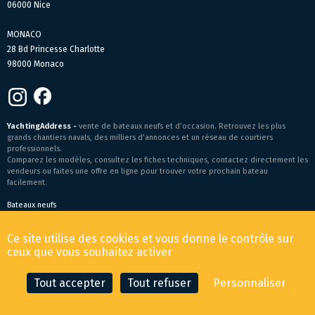
06000 Nice
MONACO
28 Bd Princesse Charlotte
98000 Monaco
YachtingAddress -
vente de bateaux neufs et d’occasion. Retrouvez les plus
grands chantiers navals, des milliers d’annonces et un réseau de courtiers
professionnels.
Comparez les modèles, consultez les fiches techniques, contactez directement les
vendeurs ou faites une offre en ligne pour trouver votre prochain bateau
facilement.
Bateaux neufs
Conditions générales de vente
-
Mentions légales
Ce site utilise des cookies et vous donne le contrôle sur
© 2026 YachtingAddress.com
ceux que vous souhaitez activer
Tout accepter
Tout refuser
Personnaliser
CONTACTER LE COURTIER
FAIRE UNE OFFRE