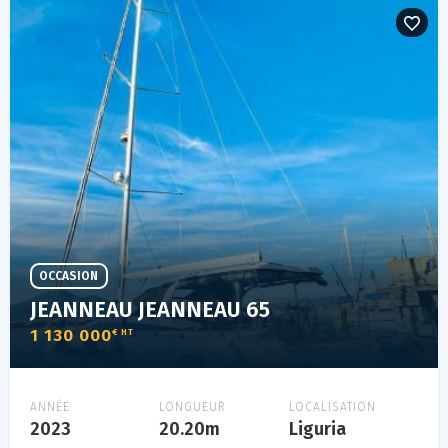
OCCASION
JEANNEAU JEANNEAU 65
1 130 000
€ HT
ANNÉE
LONGUEUR
LOCALISATION
2023
20.20m
Liguria