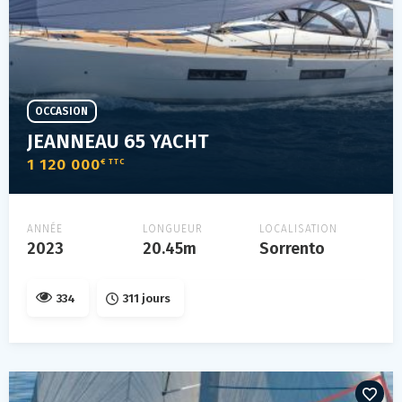
OCCASION
JEANNEAU 65 YACHT
1 120 000
€ TTC
ANNÉE
LONGUEUR
LOCALISATION
2023
20.45m
Sorrento
334
311 jours