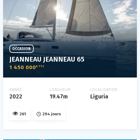
OCCASION
JEANNEAU JEANNEAU 65
1 450 000
€ TTC
ANNÉE
LONGUEUR
LOCALISATION
2022
19.47m
Liguria
261
294 jours