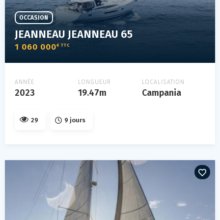
OCCASION
JEANNEAU JEANNEAU 65
1 060 000
€ TTC
ANNÉE
LONGUEUR
LOCALISATION
2023
19.47m
Campania
29
9 jours