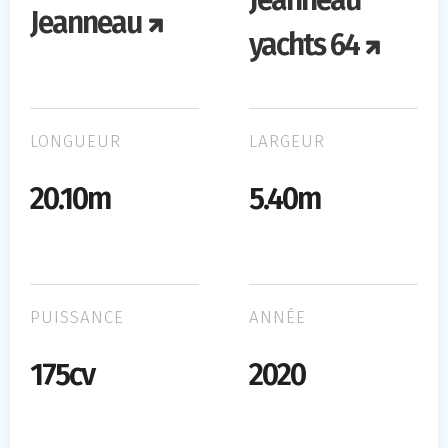
Jeanneau
Jeanneau
yachts 64
LONGUEUR
LARGEUR
20.10m
5.40m
PUISSANCE
ANNÉE
175cv
2020