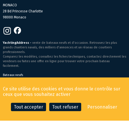
MONACO
28 Bd Princesse Charlotte
98000 Monaco
YachtingAddress -
vente de bateaux neufs et d’occasion. Retrouvez les plus
grands chantiers navals, des milliers d’annonces et un réseau de courtiers
professionnels.
Comparez les modèles, consultez les fiches techniques, contactez directement les
vendeurs ou faites une offre en ligne pour trouver votre prochain bateau
facilement.
Bateaux neufs
Conditions générales de vente
-
Mentions légales
Ce site utilise des cookies et vous donne le contrôle sur
© 2026 YachtingAddress.com
ceux que vous souhaitez activer
Tout accepter
Tout refuser
Personnaliser
CONTACTER LE COURTIER
FAIRE UNE OFFRE