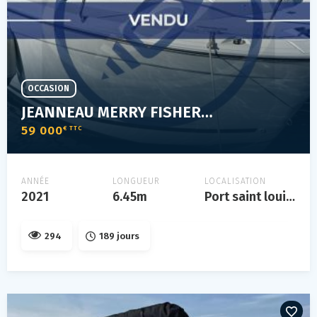
OCCASION
JEANNEAU MERRY FISHER 695 SÉRIE 2
59 000
€ TTC
ANNÉE
LONGUEUR
LOCALISATION
2021
6.45m
Port saint louis du rhône
294
189 jours