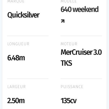
MARQUE
MODÈLE
640 weekend
Quicksilver
LONGUEUR
MOTEUR
MerCruiser 3.0
6.48m
TKS
LARGEUR
PUISSANCE
2.50m
135cv