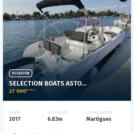
OCCASION
SELECTION BOATS ASTON 23
27 000
€ TTC
ANNÉE
LONGUEUR
LOCALISATION
2017
6.83m
Martigues