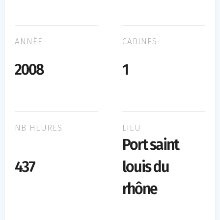
ANNÉE
CABINES
2008
1
NB HEURES
LIEU
Port saint
437
louis du
rhône