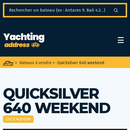
Panneau de gestion des cookies
>
Bateaux à vendre
>
Quicksilver 640 weekend
QUICKSILVER
640 WEEKEND
OCCASION