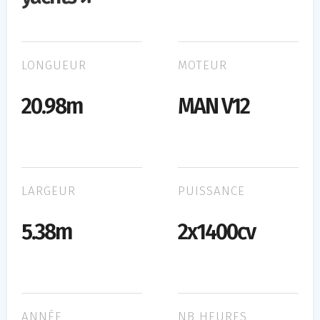
LONGUEUR
MOTEUR
20.98m
MAN V12
LARGEUR
PUISSANCE
5.38m
2x1400cv
ANNÉE
NB HEURES