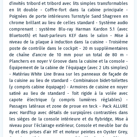
d’invités tribord et tribord avec lits simples transformables
en lit double - Coffre-fort dans la cabine principale -
Poignées de porte intérieures Turnstyle Sand Shagreen en
chrome brillant au lieu de celles standard - Système audio
comprenant : système Blu-ray Harman Kardon 5.1 (avec
Bluetooth) et haut-parleurs KEF dans le salon - Mise à
niveau de la plaque à induction dans la cuisine - Troisième
poste de contrôle dans le cockpit - 20 m supplémentaires
de chaîne d’ancre de 10 mm pour un total de 80 m -
Planchers en noyer V Groove dans la cuisine et la console -
Équipement de la cabine de l’équipage (avec 2 Lits simples)
- Matériau White Line Brava sur les panneaux de façade de
la cuisine au lieu de standard - Combinaison bidet-toilettes
(y compris cabine équipage) - Armoires de cuisine en noyer
satiné au lieu de standard - Toit rigide à la volée avec
capote électrique (y compris lumières réglables) -
Passages latéraux et zone de proue en teck - Pack ALLURE
avec HardTop avec détails de surpiqûres contrastées dans
les sièges de la console intérieure et du flybridge, Mise à
niveau pour l’éclairage extérieur, Console et meuble bar du
fly et des prises d’air HT et moteur peintes en Oyster Grey,