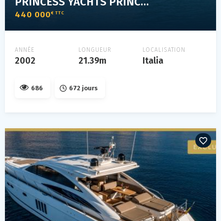
PRINCESS YACHTS PRINCESS V65
440 000
€ TTC
ANNÉE
LONGUEUR
LOCALISATION
2002
21.39m
Italia
686
672 jours