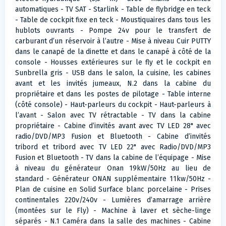
automatiques - TV SAT - Starlink - Table de flybridge en teck
- Table de cockpit fixe en teck - Moustiquaires dans tous les
hublots ouvrants - Pompe 24v pour le transfert de
carburant d’un réservoir à l’autre - Mise à niveau Cuir PUTTY
dans le canapé de la dinette et dans le canapé à côté de la
console - Housses extérieures sur le fly et le cockpit en
Sunbrella gris - USB dans le salon, la cuisine, les cabines
avant et les invités jumeaux, N.2 dans la cabine du
propriétaire et dans les postes de pilotage - Table interne
(côté console) - Haut-parleurs du cockpit - Haut-parleurs à
l’avant - Salon avec TV rétractable - TV dans la cabine
propriétaire - Cabine d’invités avant avec TV LED 28" avec
radio/DVD/MP3 Fusion et Bluetooth - Cabine d’invités
tribord et tribord avec TV LED 22" avec Radio/DVD/MP3
Fusion et Bluetooth - TV dans la cabine de l’équipage - Mise
à niveau du générateur Onan 19kW/50Hz au lieu de
standard - Générateur ONAN supplémentaire 11kw/50Hz -
Plan de cuisine en Solid Surface blanc porcelaine - Prises
continentales 220v/240v - Lumières d’amarrage arrière
(montées sur le Fly) - Machine à laver et sèche-linge
séparés - N.1 Caméra dans la salle des machines - Cabine