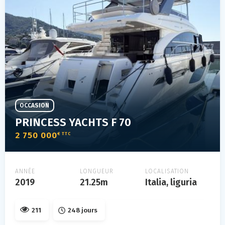
OCCASION
PRINCESS YACHTS F 70
2 750 000
€ TTC
ANNÉE
LONGUEUR
LOCALISATION
2019
21.25m
Italia, liguria
211
248 jours