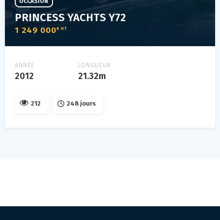
OCCASION
PRINCESS YACHTS Y72
1 249 000
€ HT
ANNÉE
LONGUEUR
2012
21.32m
212
248 jours