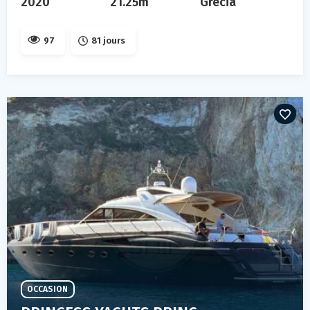
2020
21.25m
Grecia
97
81 jours
OCCASION