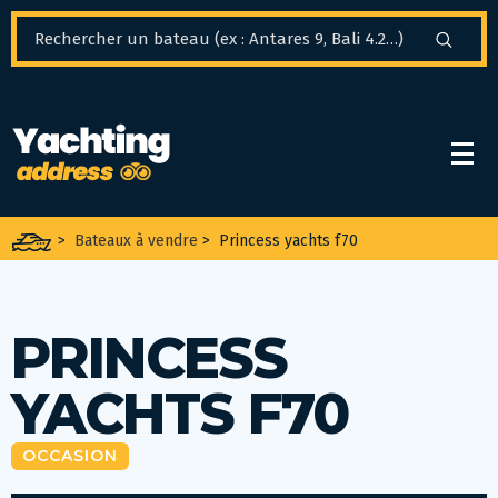
Panneau de gestion des cookies
>
Bateaux à vendre
>
Princess yachts f70
PRINCESS
YACHTS F70
OCCASION