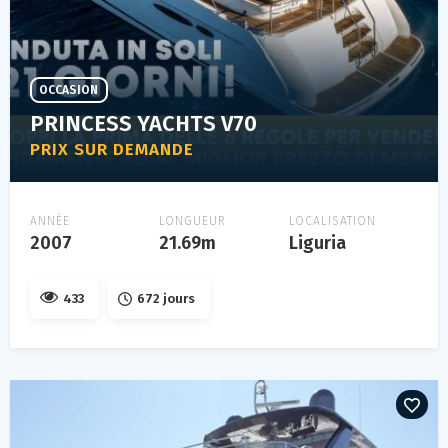
OCCASION
PRINCESS YACHTS V70
PRIX SUR DEMANDE
ANNÉE
LONGUEUR
LOCALISATION
2007
21.69m
Liguria
433
672 jours