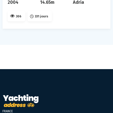
2004
14.65m
Adria
306
331 jours
FRANCE