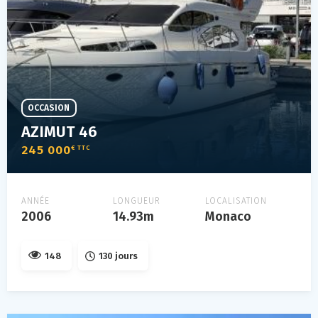
OCCASION
AZIMUT 46
245 000
€ TTC
ANNÉE
LONGUEUR
LOCALISATION
2006
14.93m
Monaco
148
130 jours