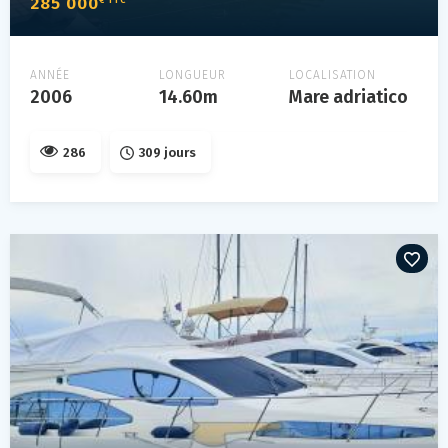
285 000
ANNÉE
LONGUEUR
LOCALISATION
2006
14.60m
Mare adriatico
286
309 jours