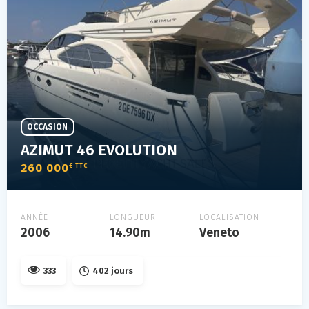
OCCASION
AZIMUT 46 EVOLUTION
260 000
€ TTC
ANNÉE
LONGUEUR
LOCALISATION
2006
14.90m
Veneto
333
402 jours