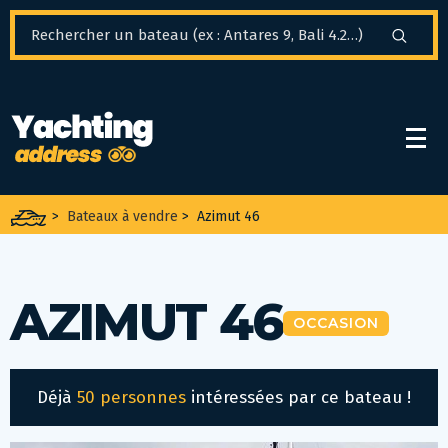
Panneau de gestion des cookies
>
Bateaux à vendre
>
Azimut 46
AZIMUT 46
OCCASION
Déjà
50 personnes
intéressées par ce bateau !