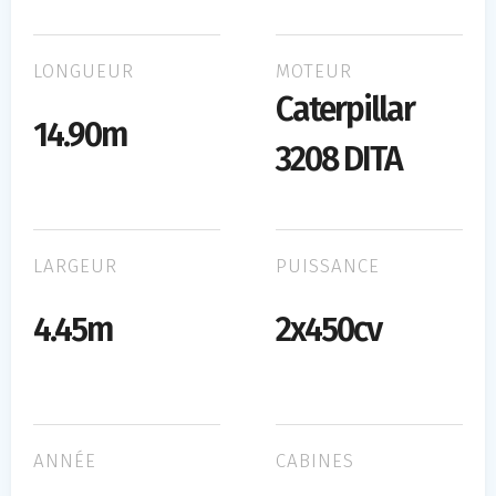
LONGUEUR
MOTEUR
Caterpillar
14.90m
3208 DITA
LARGEUR
PUISSANCE
4.45m
2x450cv
ANNÉE
CABINES