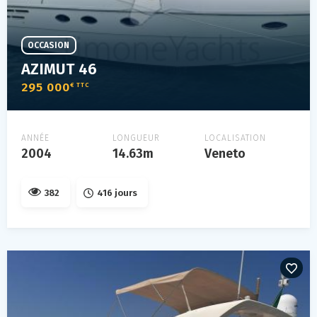
OCCASION
AZIMUT 46
295 000
€ TTC
ANNÉE
LONGUEUR
LOCALISATION
2004
14.63m
Veneto
382
416 jours