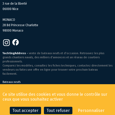
3 rue de la liberté
06000 Nice
MONACO
28 Bd Princesse Charlotte
98000 Monaco
YachtingAddress -
vente de bateaux neufs et d’occasion. Retrouvez les plus
grands chantiers navals, des milliers d’annonces et un réseau de courtiers
professionnels.
Comparez les modèles, consultez les fiches techniques, contactez directement les
vendeurs ou faites une offre en ligne pour trouver votre prochain bateau
facilement.
Bateaux neufs
Conditions générales de vente
-
Mentions légales
Ce site utilise des cookies et vous donne le contrôle sur
© 2026 YachtingAddress.com
ceux que vous souhaitez activer
Tout accepter
Tout refuser
Personnaliser
CONTACTER LE COURTIER
FAIRE UNE OFFRE