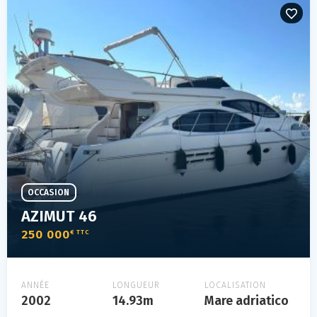
OCCASION
AZIMUT 46
250 000
€ TTC
ANNÉE
LONGUEUR
LOCALISATION
2002
14.93m
Mare adriatico