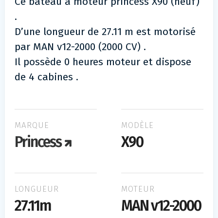
Ce bateau à moteur princess X90 (neuf)
.
D’une longueur de 27.11 m est motorisé
par MAN v12-2000 (2000 CV) .
Il possède 0 heures moteur et dispose
de 4 cabines .
MARQUE
MODÈLE
Princess
X90
LONGUEUR
MOTEUR
27.11m
MAN v12-2000