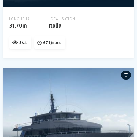
LONGUEUR
LOCALISATION
31.70m
Italia
544
671 jours