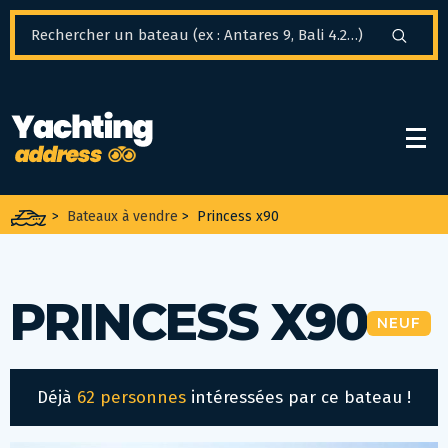
Panneau de gestion des cookies
>
Bateaux à vendre
>
Princess x90
PRINCESS X90
NEUF
Déjà
62 personnes
intéressées par ce bateau !