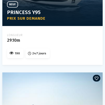
NEUF
PRINCESS Y95
PRIX SUR DEMANDE
LONGUEUR
29.10m
190
247 jours