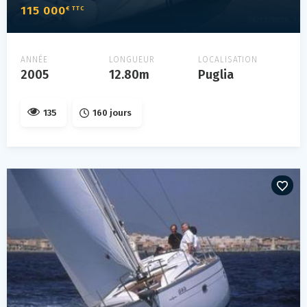
115 000
€ TTC
ANNÉE
LONGUEUR
LOCALISATION
2005
12.80m
Puglia
135
160 jours