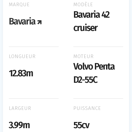
MARQUE
MODÈLE
Bavaria 42
Bavaria
cruiser
LONGUEUR
MOTEUR
Volvo Penta
12.83m
D2-55C
LARGEUR
PUISSANCE
3.99m
55cv