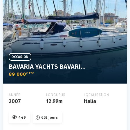
OCCASION
BAVARIA YACHTS BAVARIA 42 CRUISER
89 000
€ TTC
ANNÉE
LONGUEUR
LOCALISATION
2007
12.99m
Italia
449
652 jours