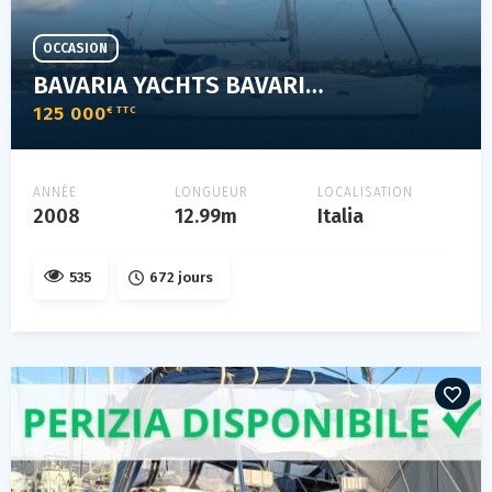
OCCASION
BAVARIA YACHTS BAVARIA 42 CRUISER
125 000
€ TTC
ANNÉE
LONGUEUR
LOCALISATION
2008
12.99m
Italia
535
672 jours