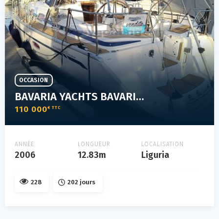
OCCASION
BAVARIA YACHTS BAVARIA 42 CRUISER
110 000
€ TTC
ANNÉE
LONGUEUR
LOCALISATION
2006
12.83m
Liguria
228
202 jours