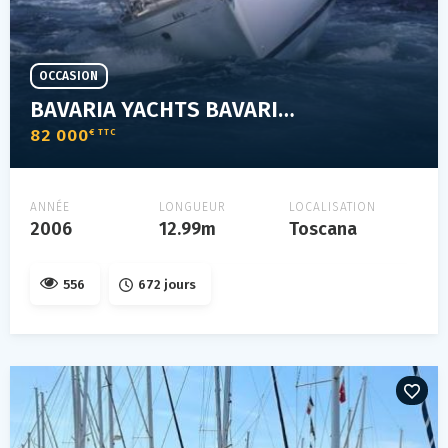
OCCASION
BAVARIA YACHTS BAVARIA 42 CRUISER
82 000
€ TTC
ANNÉE
LONGUEUR
LOCALISATION
2006
12.99m
Toscana
556
672 jours