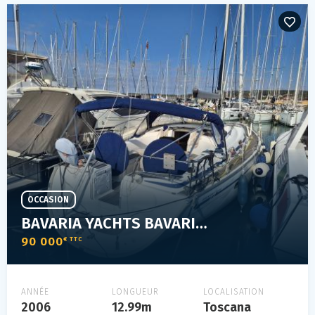
OCCASION
BAVARIA YACHTS BAVARIA 42 CRUISER
90 000
€ TTC
ANNÉE
LONGUEUR
LOCALISATION
2006
12.99m
Toscana