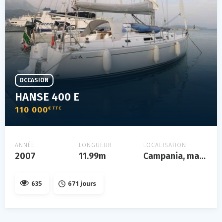
OCCASION
HANSE 400 E
110 000
€ TTC
ANNÉE
LONGUEUR
LOCALISATION
2007
11.99m
Campania, mar tirreno
635
671 jours