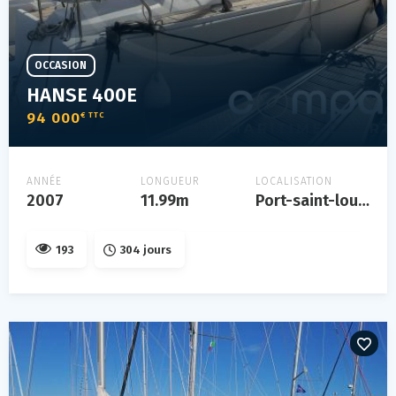
OCCASION
HANSE 400E
94 000
€ TTC
ANNÉE
LONGUEUR
LOCALISATION
2007
11.99m
Port-saint-louis-du-rhône, france
193
304 jours