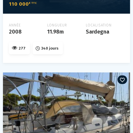
110 000
€ TTC
ANNÉE
LONGUEUR
LOCALISATION
2008
11.98m
Sardegna
277
340 jours