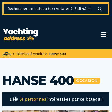
Panneau de gestion des cookies
>
Bateaux à vendre
>
Hanse 400
HANSE 400
OCCASION
Déjà
51 personnes
intéressées par ce bateau !