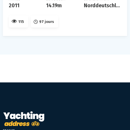
2011
14.19m
Norddeutschland
115
97 jours