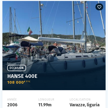
OCCASION
HANSE 400E
108 000
€ TTC
ANNÉE
LONGUEUR
LOCALISATION
2006
11.99m
Varazze, liguria