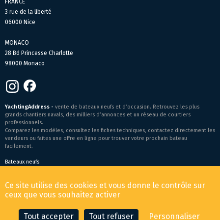
FRANCE
3 rue de la liberté
06000 Nice
MONACO
28 Bd Princesse Charlotte
98000 Monaco
YachtingAddress -
vente de bateaux neufs et d’occasion. Retrouvez les plus
grands chantiers navals, des milliers d’annonces et un réseau de courtiers
professionnels.
Comparez les modèles, consultez les fiches techniques, contactez directement les
vendeurs ou faites une offre en ligne pour trouver votre prochain bateau
facilement.
Bateaux neufs
Conditions générales de vente
-
Mentions légales
Ce site utilise des cookies et vous donne le contrôle sur
© 2026 YachtingAddress.com
ceux que vous souhaitez activer
Tout accepter
Tout refuser
Personnaliser
CONTACTER LE COURTIER
FAIRE UNE OFFRE