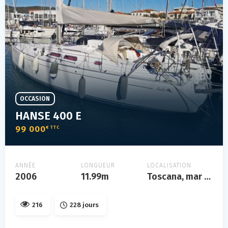
OCCASION
HANSE 400 E
99 000
€ TTC
ANNÉE
LONGUEUR
LOCALISATION
2006
11.99m
Toscana, mar tirreno
216
228 jours