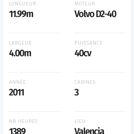
LONGUEUR
MOTEUR
11.99m
Volvo D2-40
LARGEUR
PUISSANCE
4.00m
40cv
ANNÉE
CABINES
2011
3
NB HEURES
LIEU
1389
Valencia