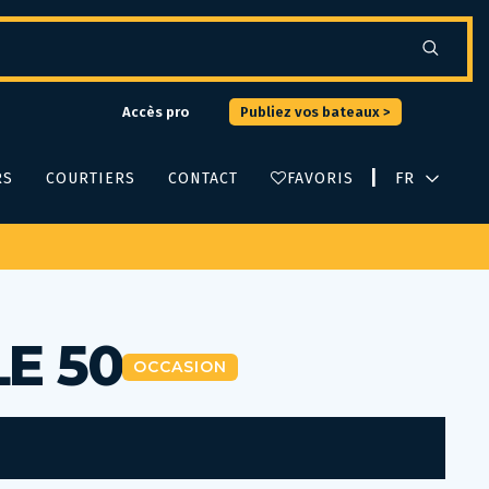
Accès pro
Publiez vos bateaux >
|
RS
COURTIERS
CONTACT
FAVORIS
E 50
OCCASION