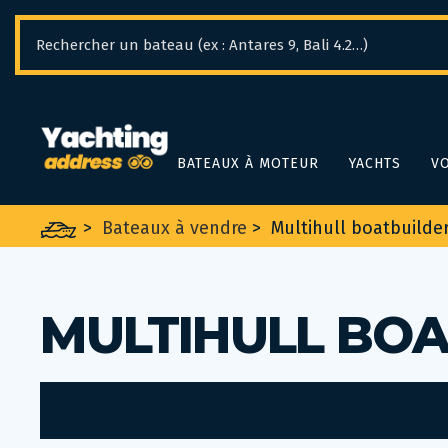
Panneau de gestion des cookies
BATEAUX À MOTEUR
YACHTS
VO
>
Bateaux à vendre
>
Multihull boatbuilde
MULTIHULL BOA