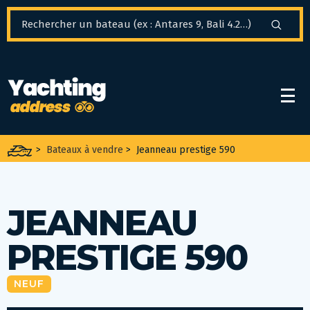
Panneau de gestion des cookies
>
Bateaux à vendre
>
Jeanneau prestige 590
JEANNEAU
PRESTIGE 590
NEUF