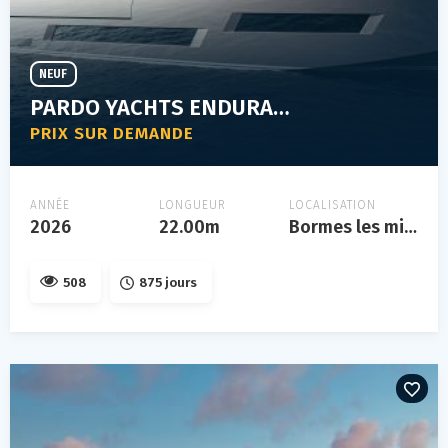
NEUF
PARDO YACHTS ENDURANCE 72
PRIX SUR DEMANDE
ANNÉE
LONGUEUR
LOCALISATION
2026
22.00m
Bormes les mimosas
508
875 jours