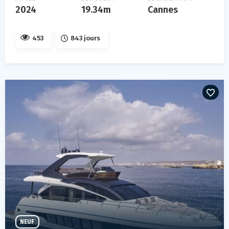
2024
19.34m
Cannes
453
843 jours
NEUF