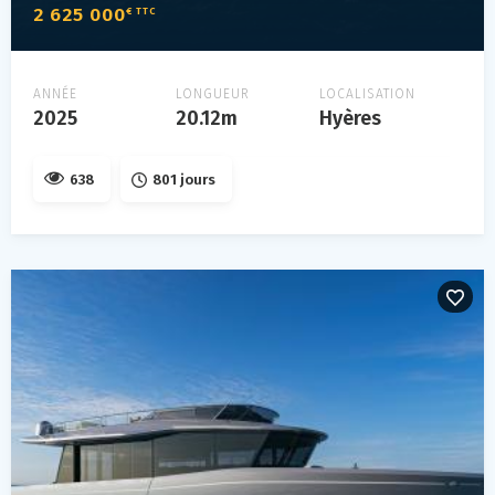
2 625 000
€ TTC
ANNÉE
LONGUEUR
LOCALISATION
2025
20.12m
Hyères
638
801 jours