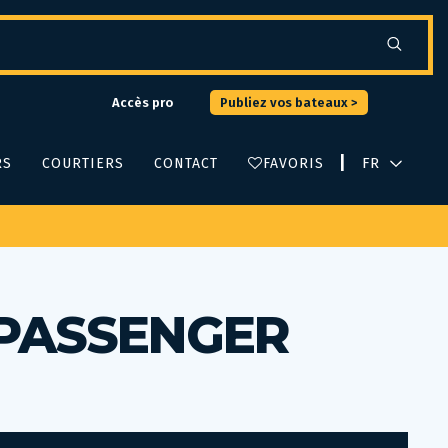
Accès pro
Publiez vos bateaux >
|
RS
COURTIERS
CONTACT
FAVORIS
 PASSENGER