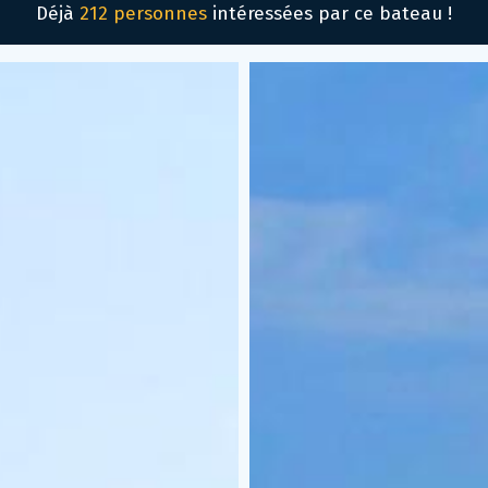
Déjà
212 personnes
intéressées par ce bateau !