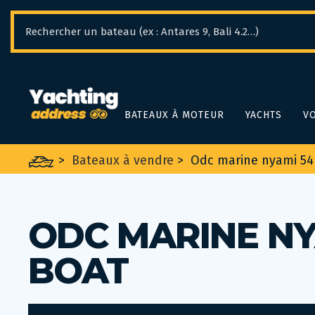
Panneau de gestion des cookies
BATEAUX À MOTEUR
YACHTS
VO
>
Bateaux à vendre
>
Odc marine nyami 54 
ODC MARINE NY
BOAT