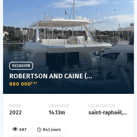
OCCASION
ROBERTSON AND CAINE (LEOPARD) LÉOPARD 46PC
880 000
€ HT
ANNÉE
LONGUEUR
LOCALISATION
2022
14.13m
saint-raphaël, var, france
687
842 jours