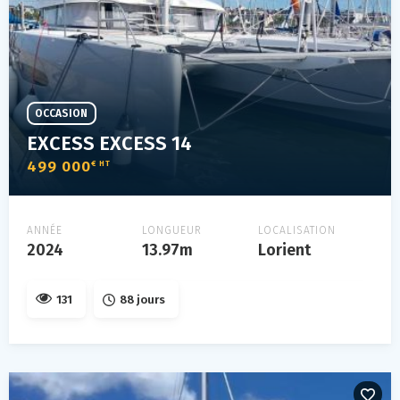
OCCASION
EXCESS EXCESS 14
499 000
€ HT
ANNÉE
LONGUEUR
LOCALISATION
2024
13.97m
Lorient
131
88 jours