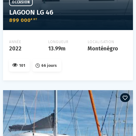
OCCASION
LAGOON LG 46
899 000
€ HT
ANNÉE
LONGUEUR
LOCALISATION
2022
13.99m
Monténégro
101
66 jours