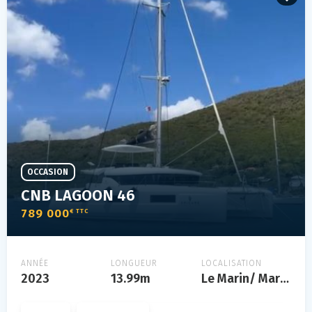
OCCASION
CNB LAGOON 46
789 000
€ TTC
ANNÉE
LONGUEUR
LOCALISATION
2023
13.99m
Le Marin/ Martinique