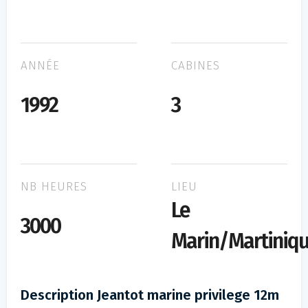
ANNÉE
CABINES
1992
3
NB HEURES
LIEU
Le
3000
Marin/Martiniq
Description Jeantot marine privilege 12m