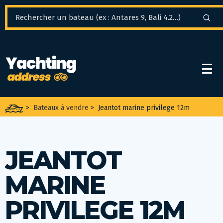
Panneau de gestion des cookies
>
Bateaux à vendre
>
Jeantot marine privilege 12m
JEANTOT
MARINE
PRIVILEGE 12M