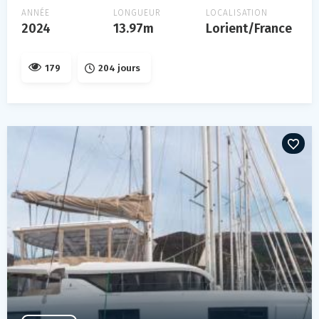
ANNÉE
LONGUEUR
LOCALISATION
2024
13.97m
Lorient/France
179
204 jours