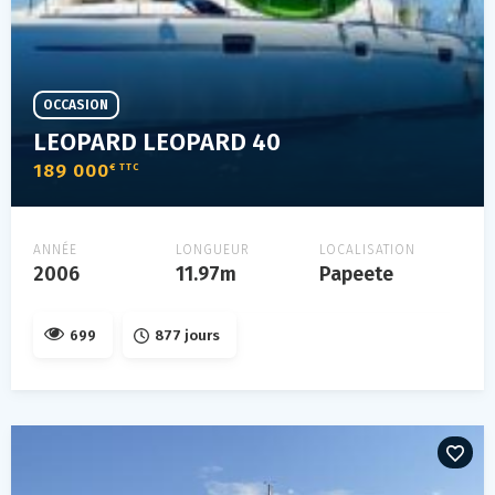
OCCASION
LEOPARD LEOPARD 40
189 000
€ TTC
ANNÉE
LONGUEUR
LOCALISATION
2006
11.97m
Papeete
699
877 jours