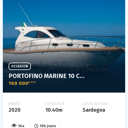
OCCASION
PORTOFINO MARINE 10 CABIN
169 000
€ TTC
ANNÉE
LONGUEUR
LOCALISATION
2020
10.40m
Sardegna
164
196 jours