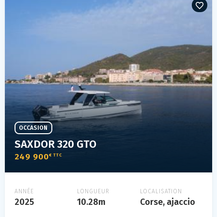
OCCASION
SAXDOR 320 GTO
249 900
€ TTC
ANNÉE
LONGUEUR
LOCALISATION
2025
10.28m
Corse, ajaccio