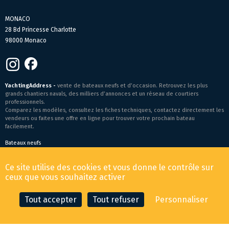
MONACO
28 Bd Princesse Charlotte
98000 Monaco
YachtingAddress -
vente de bateaux neufs et d’occasion. Retrouvez les plus
grands chantiers navals, des milliers d’annonces et un réseau de courtiers
professionnels.
Comparez les modèles, consultez les fiches techniques, contactez directement les
vendeurs ou faites une offre en ligne pour trouver votre prochain bateau
facilement.
Bateaux neufs
Conditions générales de vente
-
Mentions légales
Ce site utilise des cookies et vous donne le contrôle sur
© 2026 YachtingAddress.com
ceux que vous souhaitez activer
Tout accepter
Tout refuser
Personnaliser
CONTACTER LE COURTIER
FAIRE UNE OFFRE