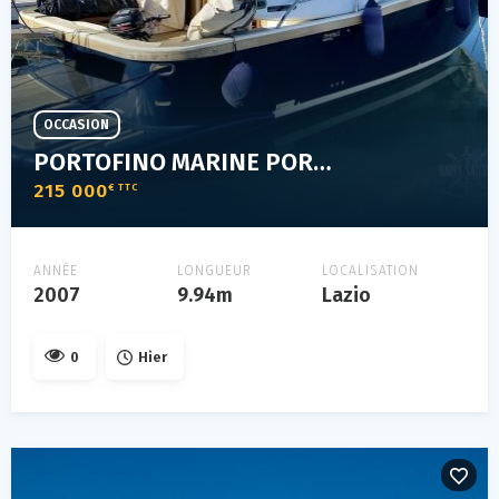
OCCASION
PORTOFINO MARINE PORTOFINO 37 HARD TOP
215 000
€ TTC
ANNÉE
LONGUEUR
LOCALISATION
2007
9.94m
Lazio
0
Hier