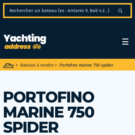
Panneau de gestion des cookies
>
Bateaux à vendre
>
Portofino marine 750 spider
PORTOFINO
MARINE 750
SPIDER