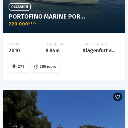
OCCASION
PORTOFINO MARINE PORTOFINO 37 HARD TOP
220 000
€ TTC
ANNÉE
LONGUEUR
LOCALISATION
2010
9.94m
Klagenfurt am wörthersee
279
285 jours