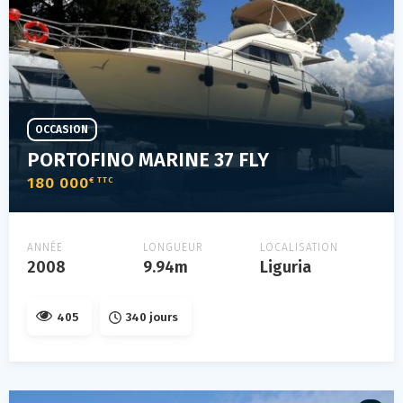
OCCASION
PORTOFINO MARINE 37 FLY
180 000
€ TTC
ANNÉE
LONGUEUR
LOCALISATION
2008
9.94m
Liguria
405
340 jours