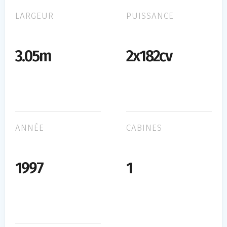
LARGEUR
PUISSANCE
3.05m
2x182cv
ANNÉE
CABINES
1997
1