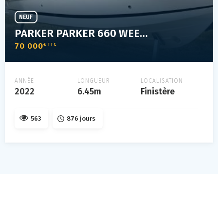
NEUF
PARKER PARKER 660 WEEKEND
70 000
€ TTC
ANNÉE
LONGUEUR
LOCALISATION
2022
6.45m
Finistère
563
876 jours