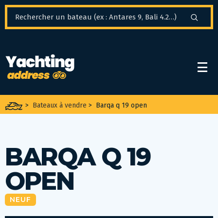
Panneau de gestion des cookies
>
Bateaux à vendre
>
Barqa q 19 open
BARQA Q 19
OPEN
NEUF