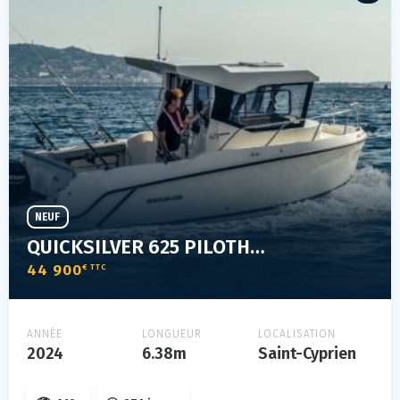
NEUF
QUICKSILVER 625 PILOTHOUSE NEUF DESTOCKAGE AVEC 115 CV
44 900
€ TTC
ANNÉE
LONGUEUR
LOCALISATION
2024
6.38m
Saint-Cyprien