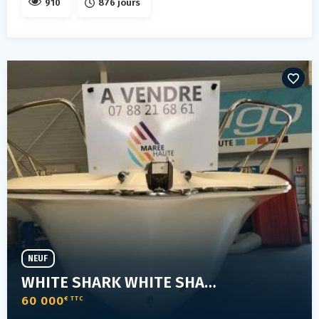
910
876 jours
NEUF
WHITE SHARK WHITE SHARK 210 CC ORIGIN
60 000
€ TTC