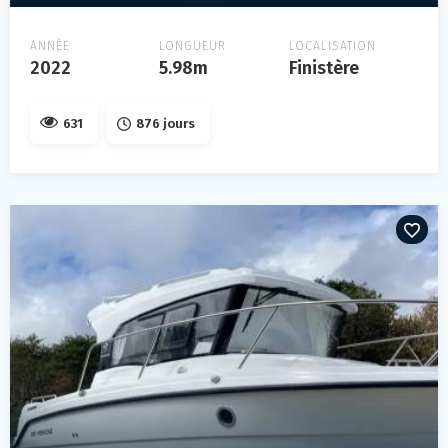
ANNÉE
LONGUEUR
LOCALISATION
2022
5.98m
Finistère
631
876 jours