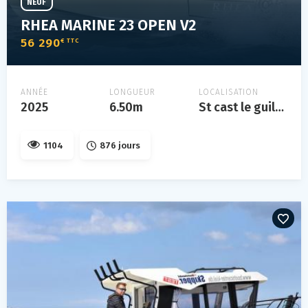
NEUF
RHEA MARINE 23 OPEN V2
56 290
€ TTC
ANNÉE
LONGUEUR
LOCALISATION
2025
6.50m
St cast le guildo, bretagne, france
1104
876 jours