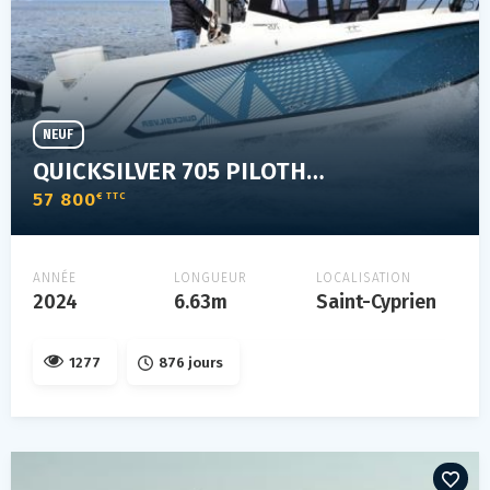
NEUF
QUICKSILVER 705 PILOTHOUSE NEUF 200 CV DESTOCKAGE
57 800
€ TTC
ANNÉE
LONGUEUR
LOCALISATION
2024
6.63m
Saint-Cyprien
1277
876 jours