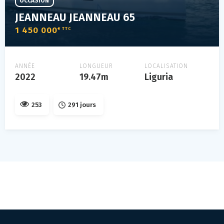
OCCASION
JEANNEAU JEANNEAU 65
1 450 000
€ TTC
ANNÉE
LONGUEUR
LOCALISATION
2022
19.47m
Liguria
253
291 jours