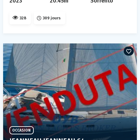
2023
20.45m
Sorrento
328
309 jours
OCCASION