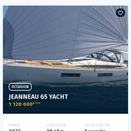
OCCASION
JEANNEAU 65 YACHT
1 120 000
€ TTC
ANNÉE
LONGUEUR
LOCALISATION