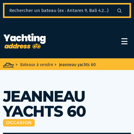
Panneau de gestion des cookies
>
Bateaux à vendre
>
Jeanneau yachts 60
JEANNEAU
YACHTS 60
OCCASION