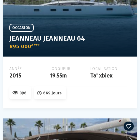
OCCASION
JEANNEAU JEANNEAU 64
895 000
€ TTC
ANNÉE
LONGUEUR
LOCALISATION
2015
19.55m
Ta' xbiex
396
669 jours