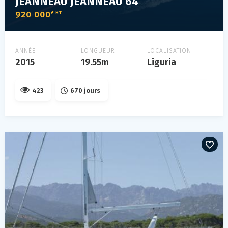
JEANNEAU JEANNEAU 64
920 000
€ HT
ANNÉE
LONGUEUR
LOCALISATION
2015
19.55m
Liguria
423
670 jours