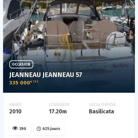
OCCASION
JEANNEAU JEANNEAU 57
335 000
€ TTC
ANNÉE
LONGUEUR
LOCALISATION
2010
17.20m
Basilicata
390
625 jours