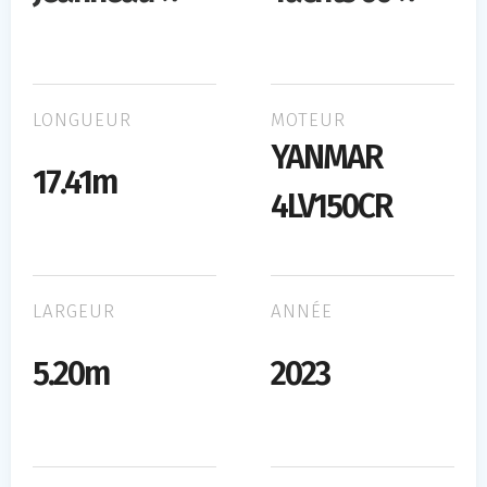
LONGUEUR
MOTEUR
YANMAR
17.41m
4LV150CR
LARGEUR
ANNÉE
5.20m
2023