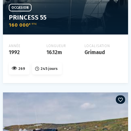
OCCASION
PRINCESS 55
160 000
€ TTC
ANNÉE
LONGUEUR
LOCALISATION
1992
16.12m
Grimaud
269
245 jours