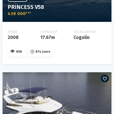
PRINCESS V58
439 000
€ HT
ANNÉE
LONGUEUR
LOCALISATION
2008
17.67m
Cogolin
858
874 jours