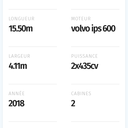
LONGUEUR
MOTEUR
15.50m
volvo ips 600
LARGEUR
PUISSANCE
4.11m
2x435cv
ANNÉE
CABINES
2018
2