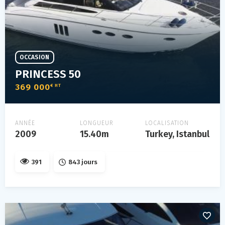
OCCASION
PRINCESS 50
369 000
€ HT
ANNÉE
LONGUEUR
LOCALISATION
2009
15.40m
Turkey, Istanbul
391
843 jours