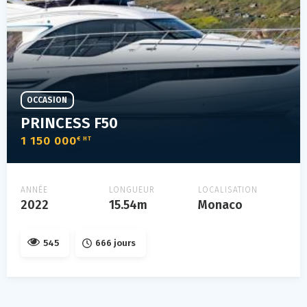
OCCASION
PRINCESS F50
1 150 000
€ HT
ANNÉE
LONGUEUR
LOCALISATION
2022
15.54m
Monaco
545
666 jours