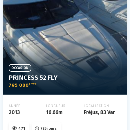
OCCASION
PRINCESS 52 FLY
795 000
€ TTC
ANNÉE
LONGUEUR
LOCALISATION
2013
16.66m
Fréjus, 83 Var
471
735 jours