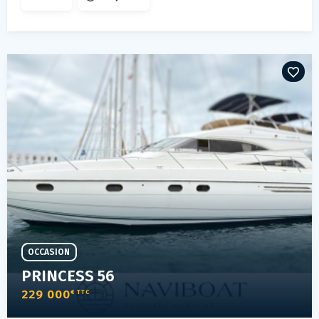
OCCASION
PRINCESS 56
229 000
€ TTC