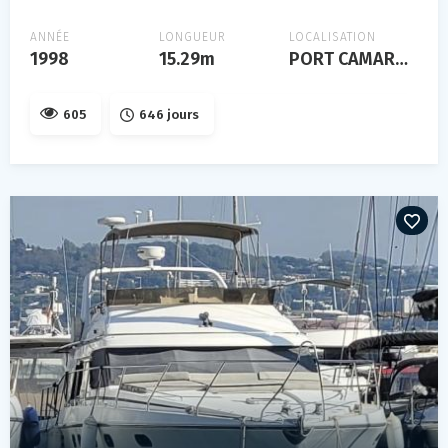
ANNÉE
LONGUEUR
LOCALISATION
1998
15.29m
PORT CAMARGUE
605
646 jours