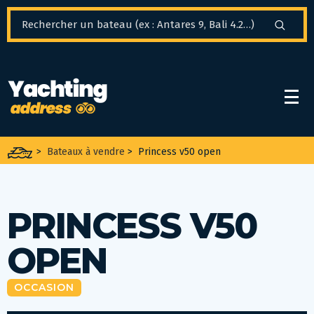
Panneau de gestion des cookies
>
Bateaux à vendre
>
Princess v50 open
PRINCESS V50
OPEN
OCCASION