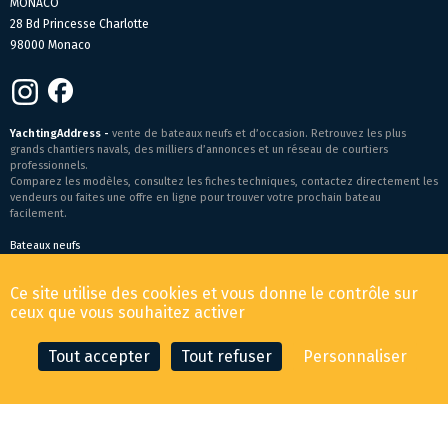
MONACO
28 Bd Princesse Charlotte
98000 Monaco
YachtingAddress -
vente de bateaux neufs et d’occasion. Retrouvez les plus
grands chantiers navals, des milliers d’annonces et un réseau de courtiers
professionnels.
Comparez les modèles, consultez les fiches techniques, contactez directement les
vendeurs ou faites une offre en ligne pour trouver votre prochain bateau
facilement.
Bateaux neufs
Conditions générales de vente
-
Mentions légales
Ce site utilise des cookies et vous donne le contrôle sur
© 2026 YachtingAddress.com
ceux que vous souhaitez activer
Tout accepter
Tout refuser
Personnaliser
CONTACTER LE COURTIER
FAIRE UNE OFFRE