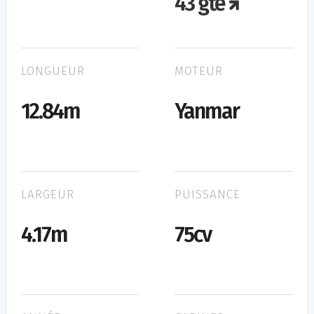
43 gte
LONGUEUR
MOTEUR
12.84m
Yanmar
LARGEUR
PUISSANCE
4.17m
75cv