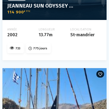
JEANNEAU SUN ODYSSEY 45.2
114 900
€ TTC
ANNÉE
LONGUEUR
LOCALISATION
2002
13.77m
St-mandrier
733
775 jours