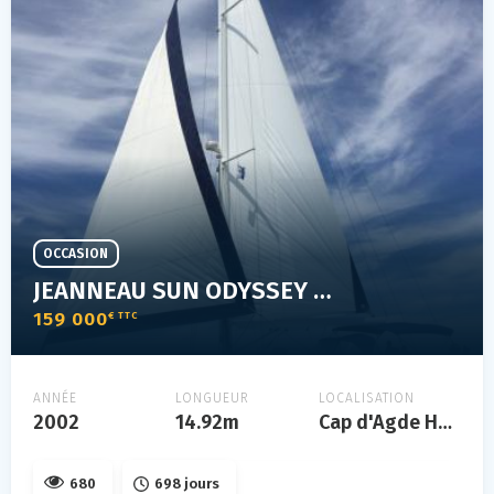
OCCASION
JEANNEAU SUN ODYSSEY 52.2
159 000
€ TTC
ANNÉE
LONGUEUR
LOCALISATION
2002
14.92m
Cap d'Agde Hérault
680
698 jours