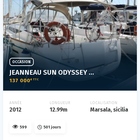
OCCASION
JEANNEAU SUN ODYSSEY 439
137 000
€ TTC
ANNÉE
LONGUEUR
LOCALISATION
2012
12.99m
Marsala, sicilia
599
501 jours