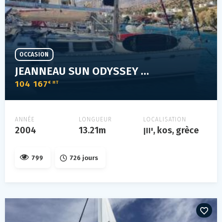
OCCASION
JEANNEAU SUN ODYSSEY 43 DS
104 167
€ HT
ANNÉE
LONGUEUR
LOCALISATION
2004
13.21m
יוון, kos, grèce
799
726 jours