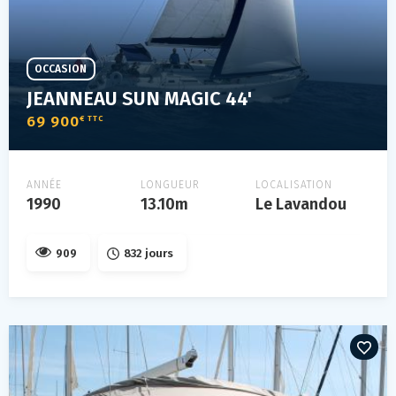
OCCASION
JEANNEAU SUN MAGIC 44'
69 900
€ TTC
ANNÉE
LONGUEUR
LOCALISATION
1990
13.10m
Le Lavandou
909
832 jours