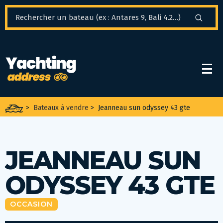
Panneau de gestion des cookies
>
Bateaux à vendre
>
Jeanneau sun odyssey 43 gte
JEANNEAU SUN
ODYSSEY 43 GTE
OCCASION