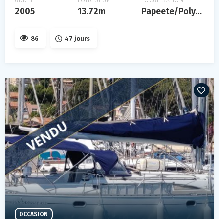
ANNÉE
LONGUEUR
LOCALISATION
2005
13.72m
Papeete/Polynésie Française
86
47 jours
OCCASION