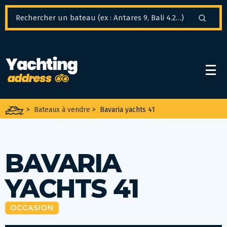
Panneau de gestion des cookies
>
Bateaux à vendre
>
Bavaria yachts 41
BAVARIA
YACHTS 41
OCCASION