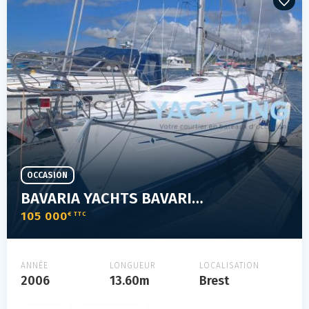
OCCASION
BAVARIA YACHTS BAVARIA 46 CRUISER
105 000
€ TTC
ANNÉE
LONGUEUR
LOCALISATION
2006
13.60m
Brest