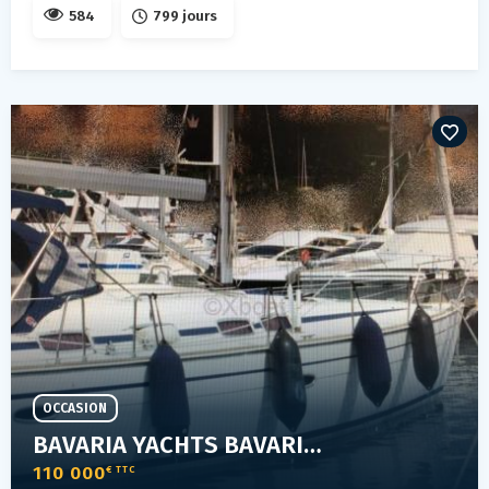
584
799 jours
OCCASION
BAVARIA YACHTS BAVARIA 46 CRUISER
110 000
€ TTC