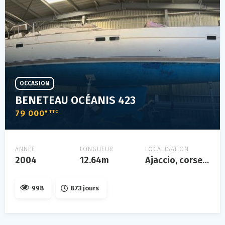
OCCASION
BENETEAU OCÉANIS 423
79 000
€ TTC
ANNÉE
LONGUEUR
LOCALISATION
2004
12.64m
Ajaccio, corse, france
998
873 jours