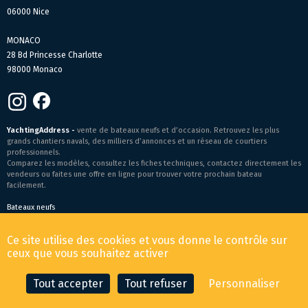
06000 Nice
MONACO
28 Bd Princesse Charlotte
98000 Monaco
YachtingAddress -
vente de bateaux neufs et d’occasion. Retrouvez les plus
grands chantiers navals, des milliers d’annonces et un réseau de courtiers
professionnels.
Comparez les modèles, consultez les fiches techniques, contactez directement les
vendeurs ou faites une offre en ligne pour trouver votre prochain bateau
facilement.
Bateaux neufs
Conditions générales de vente
-
Mentions légales
Ce site utilise des cookies et vous donne le contrôle sur
© 2026 YachtingAddress.com
ceux que vous souhaitez activer
Tout accepter
Tout refuser
Personnaliser
CONTACTER LE COURTIER
FAIRE UNE OFFRE