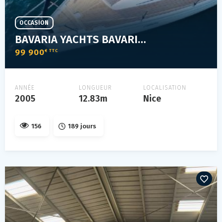
OCCASION
BAVARIA YACHTS BAVARIA 42 CRUISER
99 900
€ TTC
ANNÉE
LONGUEUR
LOCALISATION
2005
12.83m
Nice
156
189 jours