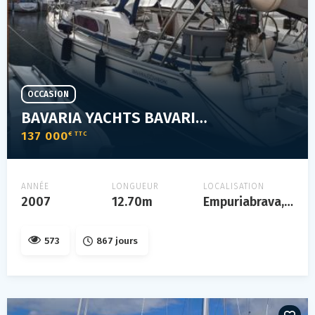
OCCASION
BAVARIA YACHTS BAVARIA 40 VISION
137 000
€ TTC
ANNÉE
LONGUEUR
LOCALISATION
2007
12.70m
Empuriabrava, catalogne, espagne
573
867 jours