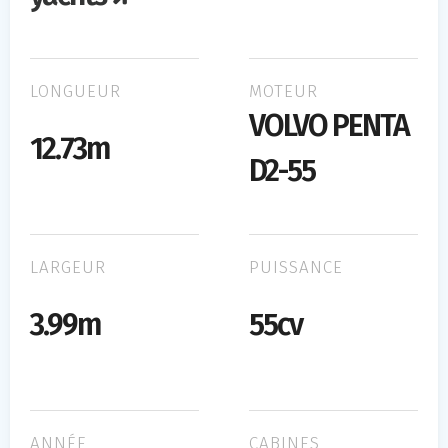
LONGUEUR
MOTEUR
VOLVO PENTA
12.73m
D2-55
LARGEUR
PUISSANCE
3.99m
55cv
ANNÉE
CABINES