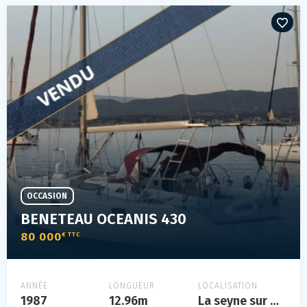
OCCASION
BENETEAU OCEANIS 430
80 000
€ TTC
ANNÉE
LONGUEUR
LOCALISATION
1987
12.96m
La seyne sur mer