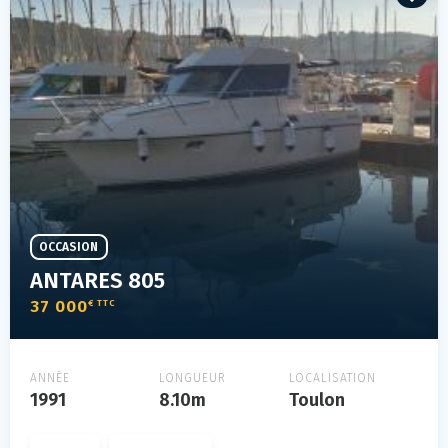
OCCASION
ANTARES 805
37 000
€ TTC
ANNÉE
LONGUEUR
LOCALISATION
1991
8.10m
Toulon