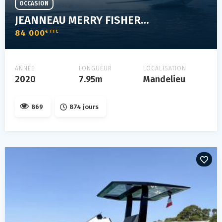
OCCASION
JEANNEAU MERRY FISHER 795
84 000
€ TTC
ANNÉE
LONGUEUR
LOCALISATION
2020
7.95m
Mandelieu
869
874 jours