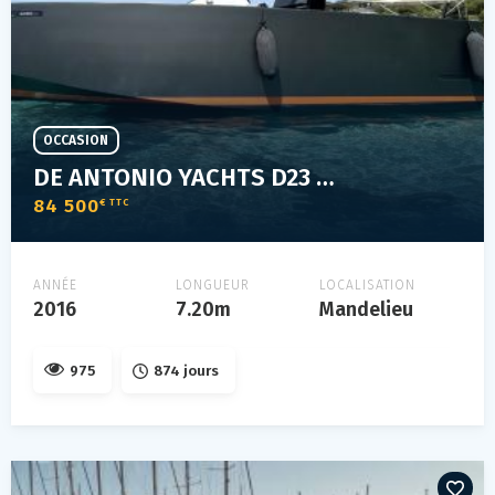
OCCASION
DE ANTONIO YACHTS D23 OPEN
84 500
€ TTC
ANNÉE
LONGUEUR
LOCALISATION
2016
7.20m
Mandelieu
975
874 jours