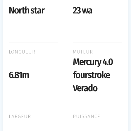
North star
23 wa
LONGUEUR
MOTEUR
Mercury 4.0
6.81m
fourstroke
Verado
LARGEUR
PUISSANCE