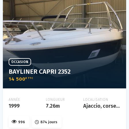
OCCASION
BAYLINER CAPRI 2352
14 500
€ TTC
ANNÉE
LONGUEUR
LOCALISATION
1999
7.26m
Ajaccio, corse, france
996
874 jours