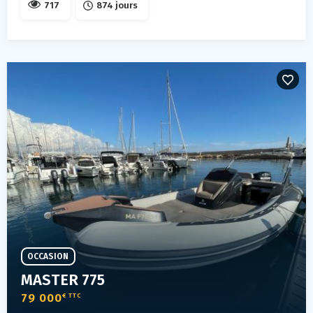
717
874 jours
OCCASION
MASTER 775
79 000
€ TTC