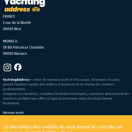
FRANCE
3 rue de la liberté
06000 Nice
MONACO
28 Bd Princesse Charlotte
98000 Monaco
YachtingAddress -
vente de bateaux neufs et d’occasion. Retrouvez les plus
grands chantiers navals, des milliers d’annonces et un réseau de courtiers
professionnels.
Comparez les modèles, consultez les fiches techniques, contactez directement les
vendeurs ou faites une offre en ligne pour trouver votre prochain bateau
facilement.
Bateaux neufs
Conditions générales de vente
-
Mentions légales
Ce site utilise des cookies et vous donne le contrôle sur
© 2026 YachtingAddress.com