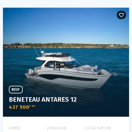
NEUF
BENETEAU ANTARES 12
437 500
£ HT
ANNÉE
LONGUEUR
LOCALISATION