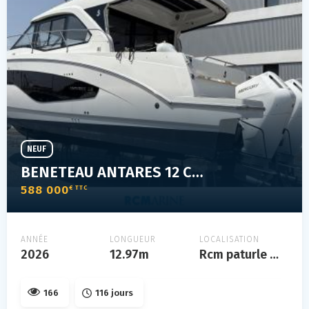
NEUF
BENETEAU ANTARES 12 COUPE
588 000
€ TTC
ANNÉE
LONGUEUR
LOCALISATION
2026
12.97m
Rcm paturle mbda
166
116 jours