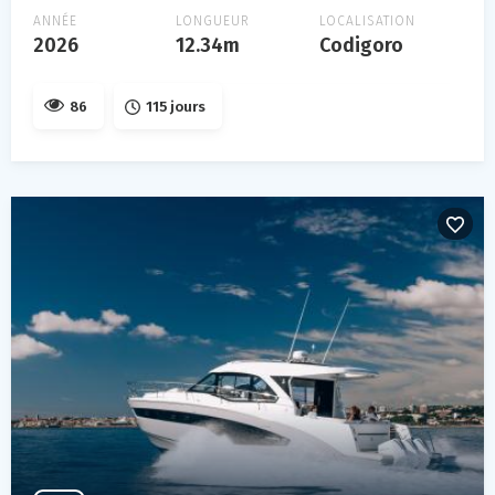
ANNÉE
LONGUEUR
LOCALISATION
2026
12.34m
Codigoro
86
115 jours