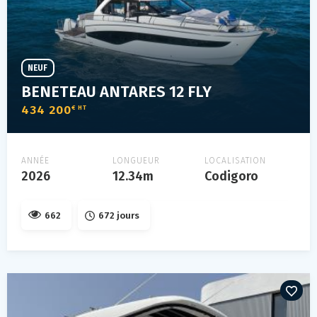
NEUF
BENETEAU ANTARES 12 FLY
434 200
€ HT
ANNÉE
LONGUEUR
LOCALISATION
2026
12.34m
Codigoro
662
672 jours