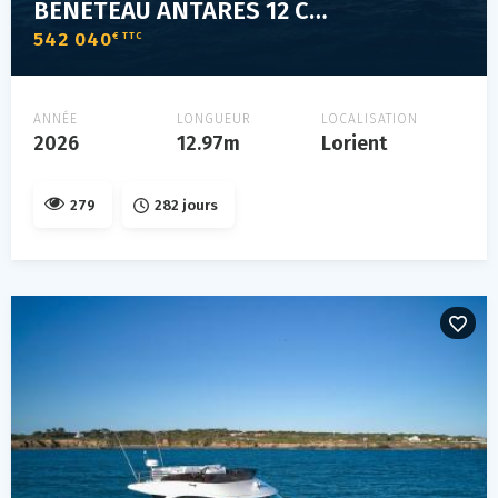
BENETEAU ANTARES 12 COUPE
542 040
€ TTC
ANNÉE
LONGUEUR
LOCALISATION
2026
12.97m
Lorient
279
282 jours