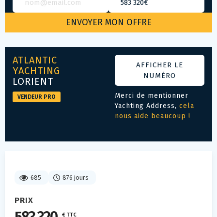
ATLANTIC
AFFICHER LE
YACHTING
NUMÉRO
LORIENT
Merci de mentionner
VENDEUR PRO
Yachting Address,
cela
nous aide beaucoup !
685
876 jours
PRIX
€ TTC