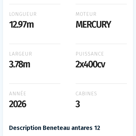
LONGUEUR
MOTEUR
12.97m
MERCURY
LARGEUR
PUISSANCE
3.78m
2x400cv
ANNÉE
CABINES
2026
3
Description Beneteau antares 12