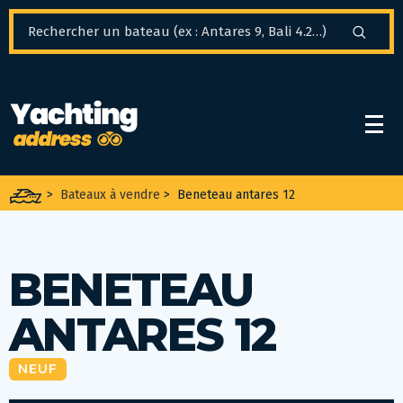
Panneau de gestion des cookies
>
Bateaux à vendre
>
Beneteau antares 12
BENETEAU
ANTARES 12
NEUF