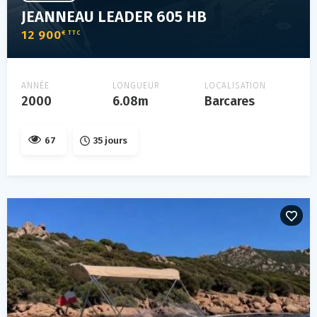
JEANNEAU LEADER 605 HB
12 900
€ TTC
ANNÉE
LONGUEUR
LOCALISATION
2000
6.08m
Barcares
67
35 jours