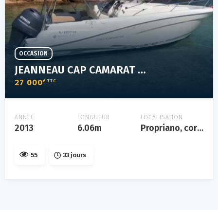
OCCASION
JEANNEAU CAP CAMARAT 6,50 CC SERIE 2
27 000
€ TTC
ANNÉE
LONGUEUR
LOCALISATION
2013
6.06m
Propriano, corse
55
33 jours