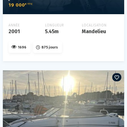
19 000
€ TTC
ANNÉE
LONGUEUR
LOCALISATION
2001
5.45m
Mandelieu
1696
875 jours