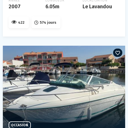
ANNÉE
LONGUEUR
LOCALISATION
2007
6.05m
Le Lavandou
422
574 jours
OCCASION