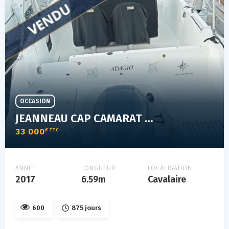
OCCASION
JEANNEAU CAP CAMARAT 6.5 CC
33 000
€ TTC
ANNÉE
LONGUEUR
LOCALISATION
2017
6.59m
Cavalaire
600
875 jours