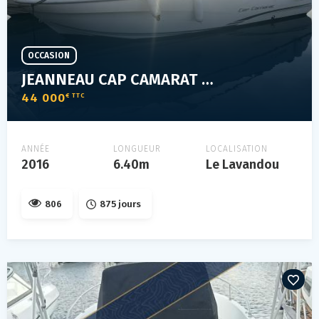
OCCASION
JEANNEAU CAP CAMARAT 6.5 DC
44 000
€ TTC
ANNÉE
LONGUEUR
LOCALISATION
2016
6.40m
Le Lavandou
806
875 jours