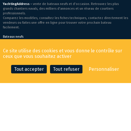
YachtingAddress -
vente de bateaux neufs et d’occasion. Retrouvez les plus
grands chantiers navals, des milliers d’annonces et un réseau de courtiers
professionnels.
Comparez les modèles, consultez les fiches techniques, contactez directement les
vendeurs ou faites une offre en ligne pour trouver votre prochain bateau
facilement.
Bateaux neufs
Conditions générales de vente
-
Mentions légales
Ce site utilise des cookies et vous donne le contrôle sur
© 2026 YachtingAddress.com
ceux que vous souhaitez activer
Tout accepter
Tout refuser
Personnaliser
CONTACTER LE COURTIER
FAIRE UNE OFFRE