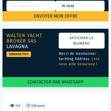
WALTER YACHT
AFFICHER LE
BROKER SAS
NUMÉRO
LAVAGNA
Merci de mentionner
VENDEUR PRO
Yachting Address,
cela
nous aide beaucoup !
CONTACTER PAR WHATSAPP
749
528 jours