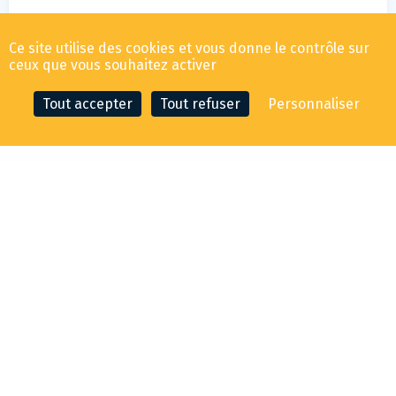
Ferretti yachts
39 fly
Ce site utilise des cookies et vous donne le contrôle sur
ceux que vous souhaitez activer
Tout accepter
Tout refuser
Personnaliser
CONTACTER LE COURTIER
FAIRE UNE OFFRE
LONGUEUR
MOTEUR
CATERPILLAR
12.00m
3208
LARGEUR
PUISSANCE
3.98m
2x380cv