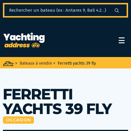
Panneau de gestion des cookies
>
Bateaux à vendre
>
Ferretti yachts 39 fly
FERRETTI
YACHTS 39 FLY
OCCASION