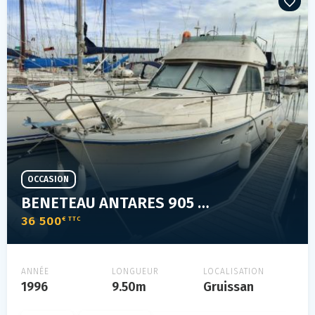
OCCASION
BENETEAU ANTARES 905 FLY
36 500
€ TTC
ANNÉE
LONGUEUR
LOCALISATION
1996
9.50m
Gruissan