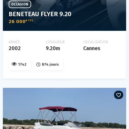
OCCASION
BENETEAU FLYER 9.20
26 000
€ TTC
ANNÉE
LONGUEUR
LOCALISATION
2002
9.20m
Cannes
1742
874 jours