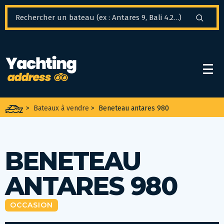
Panneau de gestion des cookies
>
Bateaux à vendre
>
Beneteau antares 980
BENETEAU
ANTARES 980
OCCASION