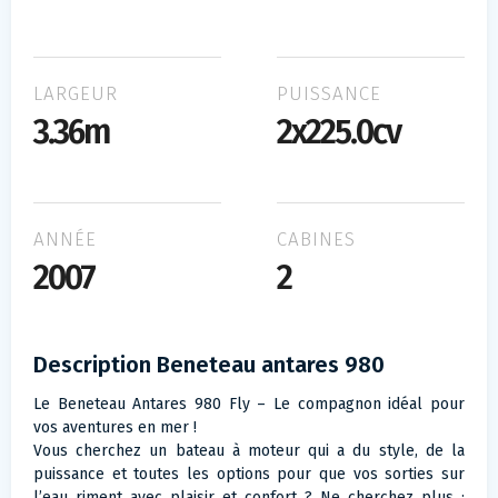
LARGEUR
PUISSANCE
3.36m
2x225.0cv
ANNÉE
CABINES
2007
2
Description Beneteau antares 980
Le Beneteau Antares 980 Fly – Le compagnon idéal pour
vos aventures en mer !
Vous cherchez un bateau à moteur qui a du style, de la
puissance et toutes les options pour que vos sorties sur
l’eau riment avec plaisir et confort ? Ne cherchez plus :