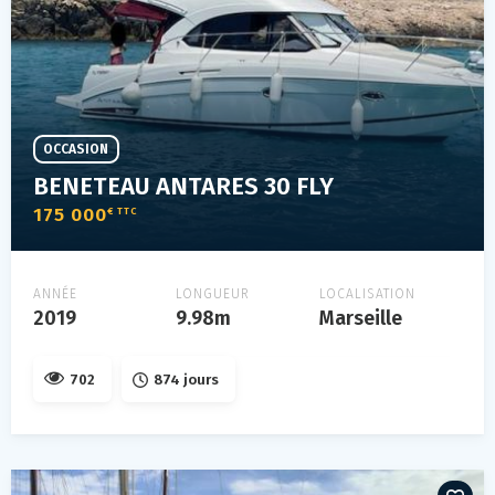
OCCASION
BENETEAU ANTARES 30 FLY
175 000
€ TTC
ANNÉE
LONGUEUR
LOCALISATION
2019
9.98m
Marseille
702
874 jours