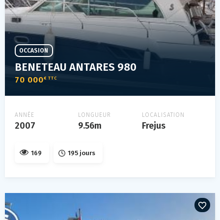
OCCASION
BENETEAU ANTARES 980
70 000
€ TTC
ANNÉE
LONGUEUR
LOCALISATION
2007
9.56m
Frejus
169
195 jours