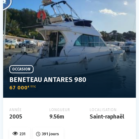
OCCASION
BENETEAU ANTARES 980
67 000
€ TTC
ANNÉE
LONGUEUR
LOCALISATION
2005
9.56m
Saint-raphaël
231
391 jours