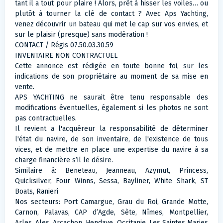
tant il a tout pour plaire ! Alors, prêt à hisser les voiles… ou
plutôt à tourner la clé de contact ? Avec Aps Yachting,
venez découvrir un bateau qui met le cap sur vos envies, et
sur le plaisir (presque) sans modération !
CONTACT / Régis 07.50.03.30.59
INVENTAIRE NON CONTRACTUEL
Cette annonce est rédigée en toute bonne foi, sur les
indications de son propriétaire au moment de sa mise en
vente.
APS YACHTING ne saurait être tenu responsable des
modifications éventuelles, également si les photos ne sont
pas contractuelles.
Il revient a l'acquéreur la responsabilité de déterminer
l'état du navire, de son inventaire, de l'existence de tous
vices, et de mettre en place une expertise du navire à sa
charge financière s’il le désire.
Similaire à: Beneteau, Jeanneau, Azymut, Princess,
Quicksilver, Four Winns, Sessa, Bayliner, White Shark, ST
Boats, Ranieri
Nos secteurs: Port Camargue, Grau du Roi, Grande Motte,
Carnon, Palavas, CAP d’Agde, Sète, Nîmes, Montpellier,
Arles, Ales, Arcachon, Hendaye, Occitanie, Les Saintes Maries