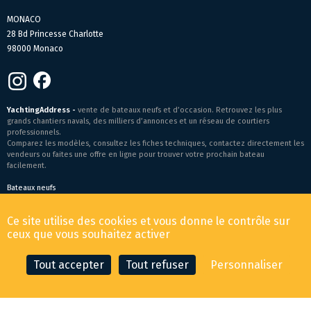
MONACO
28 Bd Princesse Charlotte
98000 Monaco
YachtingAddress -
vente de bateaux neufs et d’occasion. Retrouvez les plus
grands chantiers navals, des milliers d’annonces et un réseau de courtiers
professionnels.
Comparez les modèles, consultez les fiches techniques, contactez directement les
vendeurs ou faites une offre en ligne pour trouver votre prochain bateau
facilement.
Bateaux neufs
Conditions générales de vente
-
Mentions légales
Ce site utilise des cookies et vous donne le contrôle sur
© 2026 YachtingAddress.com
ceux que vous souhaitez activer
Tout accepter
Tout refuser
Personnaliser
CONTACTER LE COURTIER
FAIRE UNE OFFRE