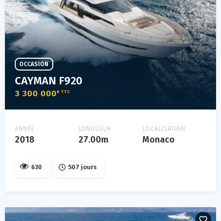
OCCASION
CAYMAN F920
3 300 000
€ TTC
ANNÉE
LONGUEUR
LOCALISATION
2018
27.00m
Monaco
630
507 jours