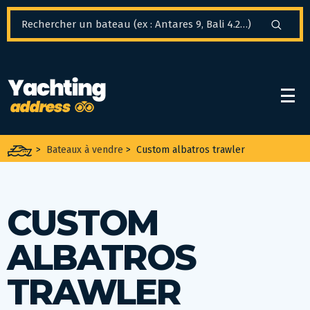
Panneau de gestion des cookies
>
Bateaux à vendre
>
Custom albatros trawler
CUSTOM
ALBATROS
TRAWLER