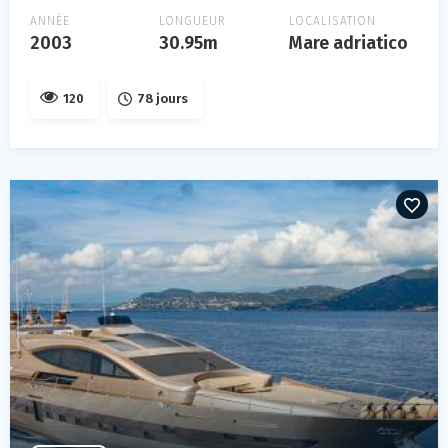
ANNÉE
LONGUEUR
LOCALISATION
2003
30.95m
Mare adriatico
120
78 jours