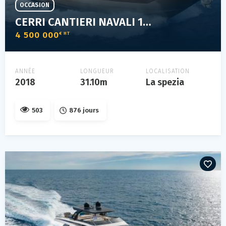
OCCASION
CERRI CANTIERI NAVALI 102 FLYING SPORT
4 500 000
€ HT
ANNÉE
LONGUEUR
LOCALISATION
2018
31.10m
La spezia
503
876 jours