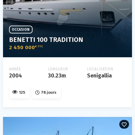
OCCASION
BENETTI 100 TRADITION
2 450 000
€ TTC
ANNÉE
LONGUEUR
LOCALISATION
2004
30.23m
Senigallia
125
78 jours