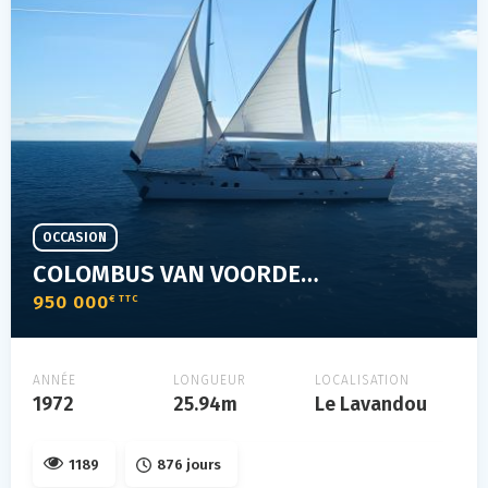
OCCASION
COLOMBUS VAN VOORDEN 25 M
950 000
€ TTC
ANNÉE
LONGUEUR
LOCALISATION
1972
25.94m
Le Lavandou
1189
876 jours