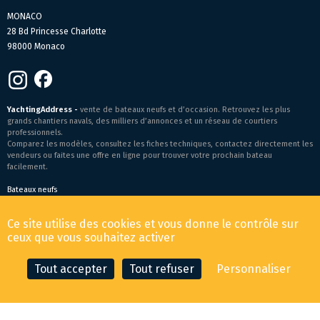
MONACO
28 Bd Princesse Charlotte
98000 Monaco
YachtingAddress -
vente de bateaux neufs et d’occasion. Retrouvez les plus
grands chantiers navals, des milliers d’annonces et un réseau de courtiers
professionnels.
Comparez les modèles, consultez les fiches techniques, contactez directement les
vendeurs ou faites une offre en ligne pour trouver votre prochain bateau
facilement.
Bateaux neufs
Conditions générales de vente
-
Mentions légales
Ce site utilise des cookies et vous donne le contrôle sur
© 2026 YachtingAddress.com
ceux que vous souhaitez activer
Tout accepter
Tout refuser
Personnaliser
CONTACTER LE COURTIER
FAIRE UNE OFFRE