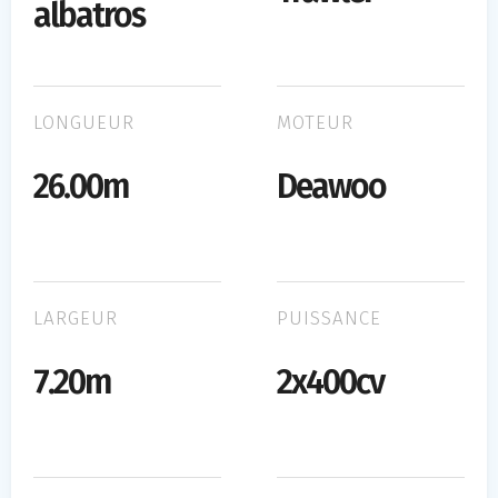
albatros
LONGUEUR
MOTEUR
26.00m
Deawoo
LARGEUR
PUISSANCE
7.20m
2x400cv