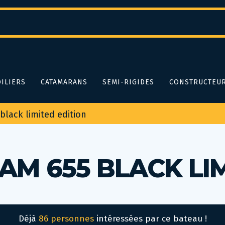
ILIERS
CATAMARANS
SEMI-RIGIDES
CONSTRUCTEU
black limited edition
AM 655 BLACK LIM
Déjà
86 personnes
intéressées par ce bateau !