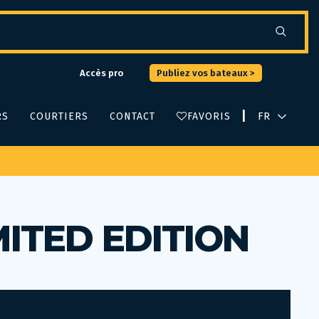
Accès pro
Publiez vos bateaux >
|
RS
COURTIERS
CONTACT
FAVORIS
ITED EDITION