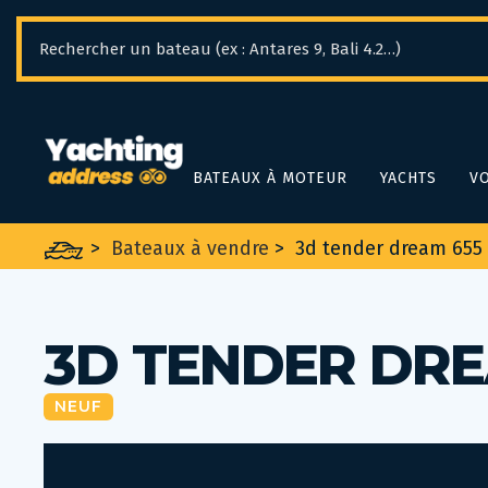
Panneau de gestion des cookies
BATEAUX À MOTEUR
YACHTS
VO
>
Bateaux à vendre
>
3d tender dream 655 
3D TENDER DRE
NEUF