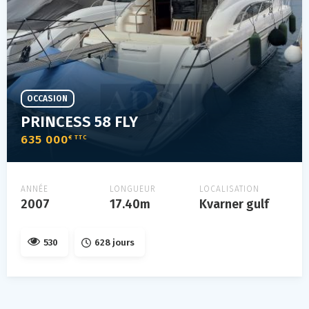
OCCASION
PRINCESS 58 FLY
635 000
€ TTC
ANNÉE
LONGUEUR
LOCALISATION
2007
17.40m
Kvarner gulf
530
628 jours