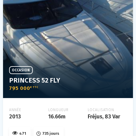
OCCASION
PRINCESS 52 FLY
795 000
€ TTC
ANNÉE
LONGUEUR
LOCALISATION
2013
16.66m
Fréjus, 83 Var
471
735 jours