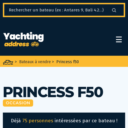
Panneau de gestion des cookies
>
Bateaux à vendre
>
Princess f50
PRINCESS F50
OCCASION
Déjà
75 personnes
intéressées par ce bateau !