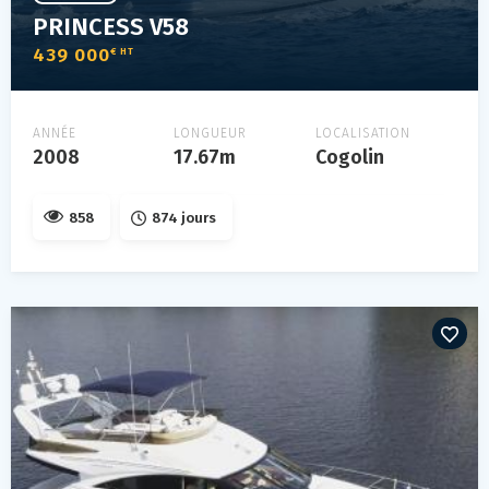
PRINCESS V58
439 000
€ HT
ANNÉE
LONGUEUR
LOCALISATION
2008
17.67m
Cogolin
858
874 jours