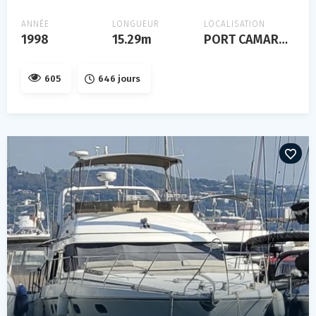
ANNÉE
LONGUEUR
LOCALISATION
1998
15.29m
PORT CAMARGUE
605
646 jours