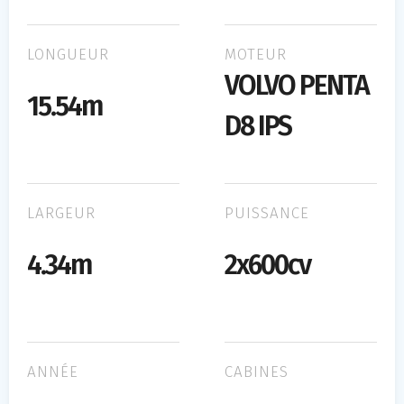
LONGUEUR
MOTEUR
VOLVO PENTA
15.54m
D8 IPS
LARGEUR
PUISSANCE
4.34m
2x600cv
ANNÉE
CABINES