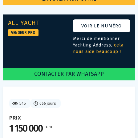
ALL YACHT
VOIR LE NUMÉRO
VENDEUR PRO
Merci de mentionner
Yachting Address,
cela
nous aide beaucoup !
CONTACTER PAR WHATSAPP
545
666 jours
PRIX
1 150 000
€ HT