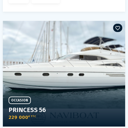
OCCASION
PRINCESS 56
229 000
€ TTC