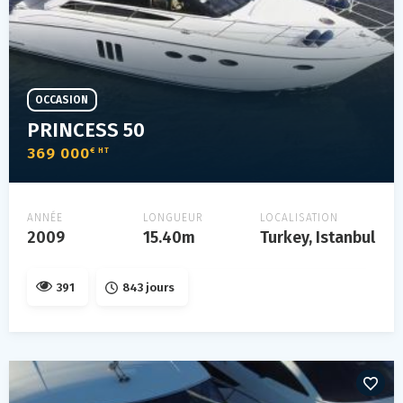
OCCASION
PRINCESS 50
369 000
€ HT
ANNÉE
LONGUEUR
LOCALISATION
2009
15.40m
Turkey, Istanbul
391
843 jours