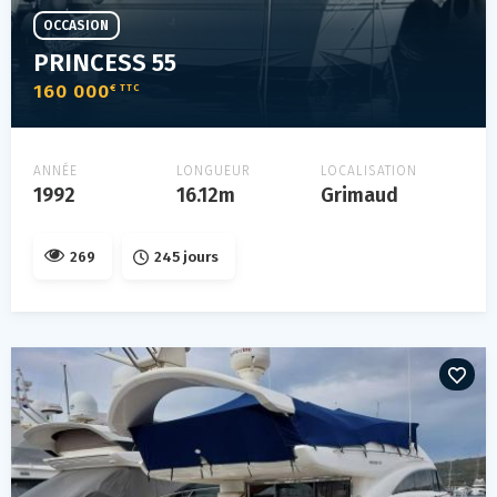
OCCASION
PRINCESS 55
160 000
€ TTC
ANNÉE
LONGUEUR
LOCALISATION
1992
16.12m
Grimaud
269
245 jours