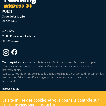
FRANCE
3 rue de la liberté
06000 Nice
MONACO
28 Bd Princesse Charlotte
98000 Monaco
YachtingAddress -
vente de bateaux neufs et d’occasion. Retrouvez les plus
grands chantiers navals, des milliers d’annonces et un réseau de courtiers
professionnels.
Comparez les modèles, consultez les fiches techniques, contactez directement les
vendeurs ou faites une offre en ligne pour trouver votre prochain bateau
facilement.
Bateaux neufs
Conditions générales de vente
-
Mentions légales
Ce site utilise des cookies et vous donne le contrôle sur
© 2026 YachtingAddress.com
ceux que vous souhaitez activer