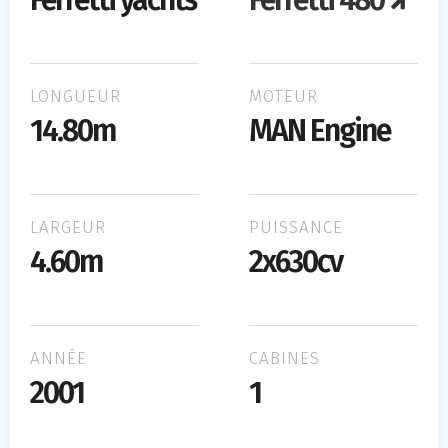
Ferretti yachts
Ferretti 480
LONGUEUR
MOTEUR
14.80m
MAN Engine
LARGEUR
PUISSANCE
4.60m
2x630cv
ANNÉE
CABINES
2001
1