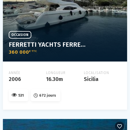
OCCASION
FERRETTI YACHTS FERRETTI 530
360 000
€ TTC
ANNÉE
LONGUEUR
LOCALISATION
2006
16.30m
Sicilia
531
672 jours