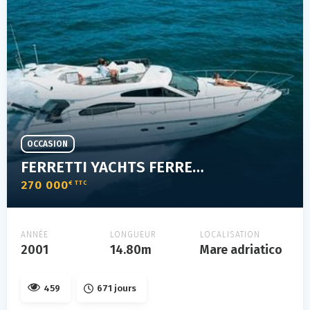
OCCASION
FERRETTI YACHTS FERRETTI 480
270 000
€ TTC
ANNÉE
LONGUEUR
LOCALISATION
2001
14.80m
Mare adriatico
459
671 jours