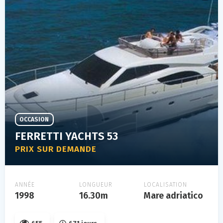
OCCASION
FERRETTI YACHTS 53
PRIX SUR DEMANDE
ANNÉE
LONGUEUR
LOCALISATION
1998
16.30m
Mare adriatico