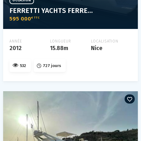
OCCASION
FERRETTI YACHTS FERRETTI 530
595 000
€ TTC
ANNÉE
LONGUEUR
LOCALISATION
2012
15.88m
Nice
532
727 jours