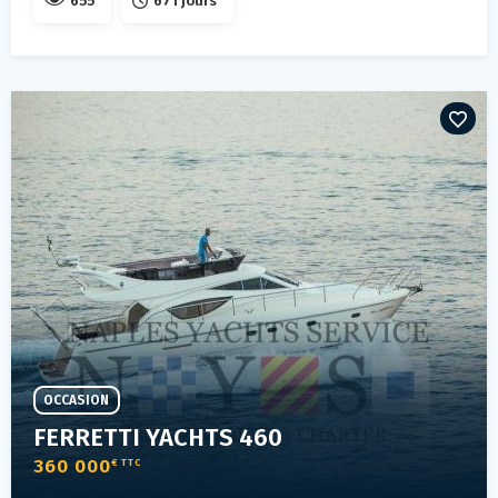
655
671 jours
OCCASION
FERRETTI YACHTS 460
360 000
€ TTC