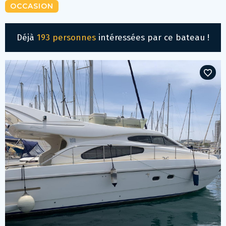
OCCASION
Déjà
193 personnes
intéressées par ce bateau !