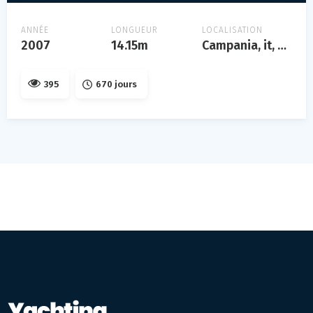
ANNÉE
LONGUEUR
LOCALISATION
2007
14.15m
Campania, it, campania
395
670 jours