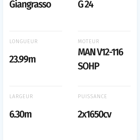
Giangrasso
G 24
LONGUEUR
MOTEUR
MAN V12-116
23.99m
SOHP
LARGEUR
PUISSANCE
6.30m
2x1650cv