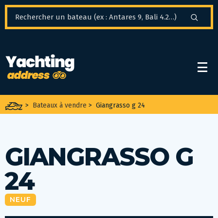
Panneau de gestion des cookies
>
Bateaux à vendre
>
Giangrasso g 24
GIANGRASSO G
24
NEUF