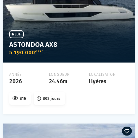
NEUF
ASTONDOA AX8
5 190 000
€ TTC
ANNÉE
LONGUEUR
LOCALISATION
2026
24.46m
Hyères
816
802 jours