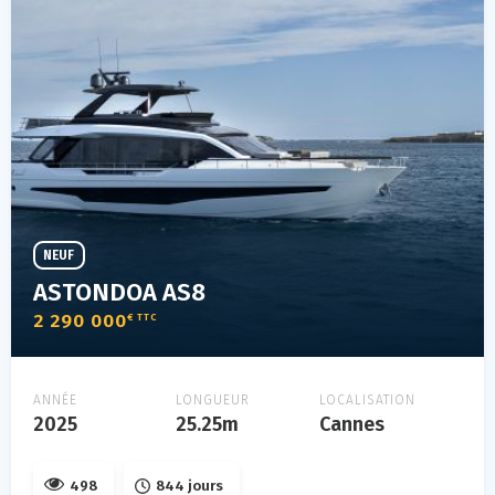
NEUF
ASTONDOA AS8
2 290 000
€ TTC
ANNÉE
LONGUEUR
LOCALISATION
2025
25.25m
Cannes
498
844 jours