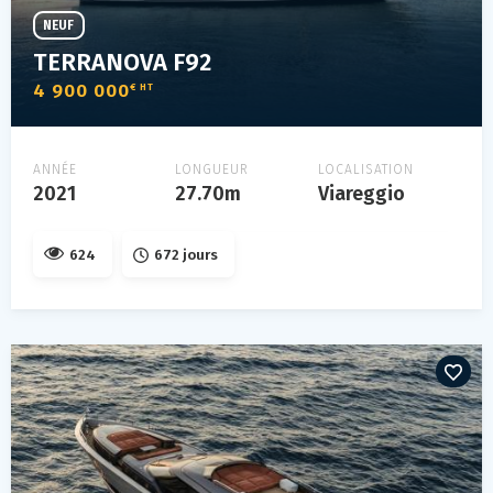
NEUF
TERRANOVA F92
4 900 000
€ HT
ANNÉE
LONGUEUR
LOCALISATION
2021
27.70m
Viareggio
624
672 jours