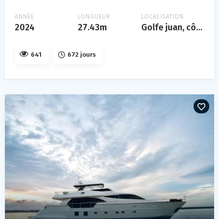
ANNÉE
LONGUEUR
LOCALISATION
2024
27.43m
Golfe juan, côte d'azur
641
672 jours