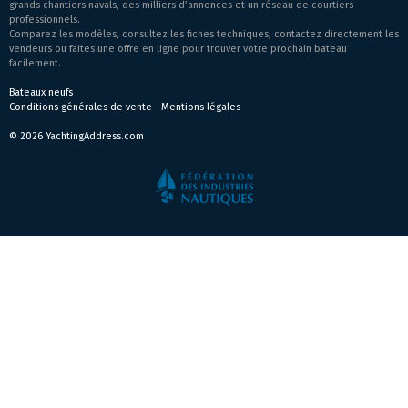
grands chantiers navals, des milliers d’annonces et un réseau de courtiers
professionnels.
Comparez les modèles, consultez les fiches techniques, contactez directement les
vendeurs ou faites une offre en ligne pour trouver votre prochain bateau
facilement.
Bateaux neufs
Conditions générales de vente
-
Mentions légales
© 2026 YachtingAddress.com